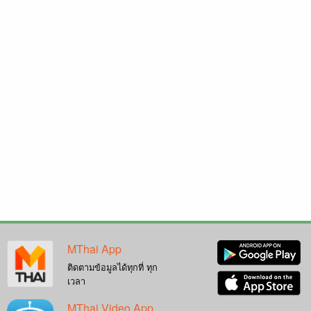
MThai App
ติดตามข้อมูลได้ทุกที่ ทุก
เวลา
MThai Video App