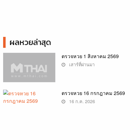
ผลหวยล่าสุด
ตรวจหวย 1 สิงหาคม 2569
เสาร์ที่ผ่านมา
ตรวจหวย 16 กรกฎาคม 2569
16 ก.ค. 2026