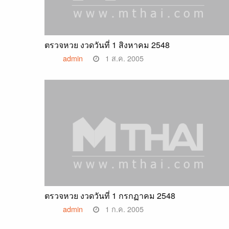
ตรวจหวย งวดวันที่ 1 สิงหาคม 2548
admin
1 ส.ค. 2005
ตรวจหวย งวดวันที่ 1 กรกฏาคม 2548
admin
1 ก.ค. 2005