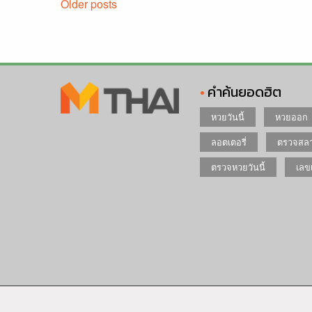
Posts
Older posts
navigation
คำค้นยอดฮิต
หวยวันนี้
หวยออก
ลอตเตอรี่
ตรวจสลา
ตรวจหวยวันนี้
เลข
Copyright © 