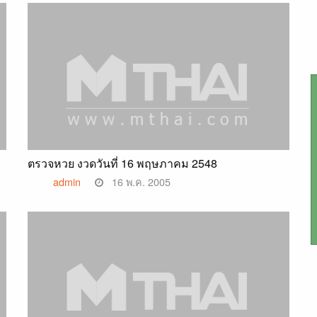
ตรวจหวย งวดวันที่ 16 พฤษภาคม 2548
admin
16 พ.ค. 2005