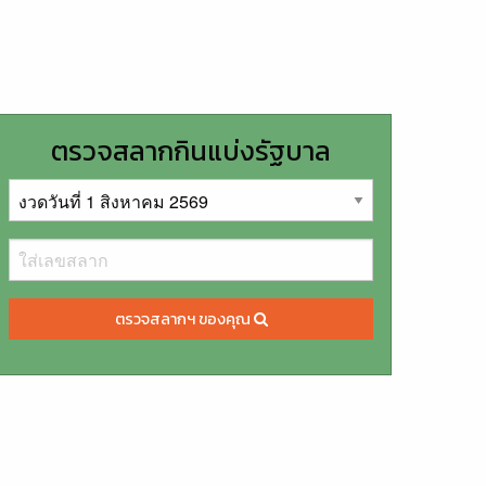
ตรวจสลากกินแบ่งรัฐบาล
ตรวจสลากฯ ของคุณ