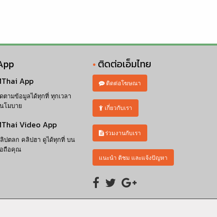
App
ติดต่อเอ็มไทย
Thai App
ติดต่อโฆษณา
ิดตามข้อมูลได้ทุกที่ ทุกเวลา
นโมบาย
เกี่ยวกับเรา
Thai Video App
ร่วมงานกับเรา
ลิปตลก คลิปฮา ดูได้ทุกที่ บน
ือถือคุณ
แนะนำ ติชม และแจ้งปัญหา
0127114707040