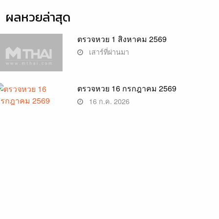
ผลหวยล่าสุด
ตรวจหวย 1 สิงหาคม 2569
เสาร์ที่ผ่านมา
ตรวจหวย 16 กรกฎาคม 2569
16 ก.ค. 2026