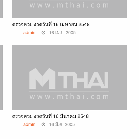
ตรวจหวย งวดวันที่ 16 เมษายน 2548
admin
16 เม.ย. 2005
ตรวจหวย งวดวันที่ 16 มีนาคม 2548
admin
16 มี.ค. 2005