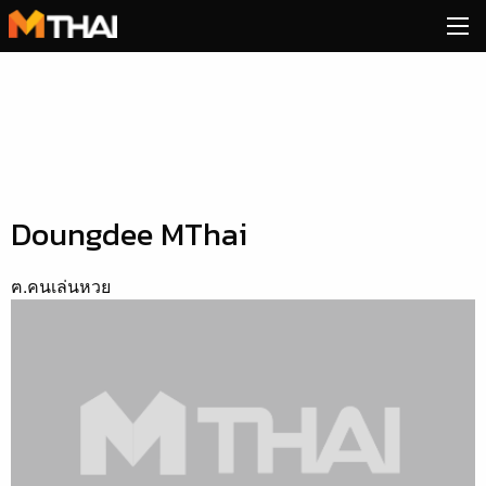
Skip
to
content
Doungdee MThai
ฅ.คนเล่นหวย