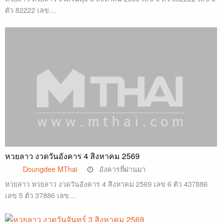
ตัว 82222 เลข…
หวยลาว งวดวันอังคาร 4 สิงหาคม 2569
Doungdee MThai
อังคารที่ผ่านมา
หวยลาว หวยลาว งวดวันอังคาร 4 สิงหาคม 2569 เลข 6 ตัว 437886
เลข 5 ตัว 37886 เลข…