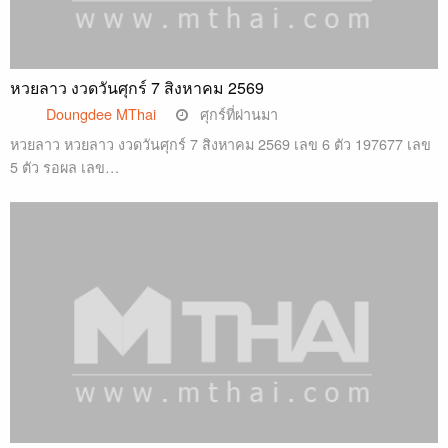
หวยลาว งวดวันศุกร์ 7 สิงหาคม 2569
Doungdee MThai
ศุกร์ที่ผ่านมา
หวยลาว หวยลาว งวดวันศุกร์ 7 สิงหาคม 2569 เลข 6 ตัว 197677 เลข
5 ตัว รอผล เลข…