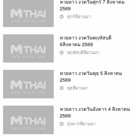
หวยลาว งวดวันศุกร์ 7 สิงหาคม
2569
ศุกร์ที่ผ่านมา
หวยลาว งวดวันพฤหัสบดี
6สิงหาคม 2569
พฤหัสบดีที่ผ่านมา
หวยลาว งวดวันพุธ 5 สิงหาคม
2569
พุธที่ผ่านมา
หวยลาว งวดวันอังคาร 4 สิงหาคม
2569
อังคารที่ผ่านมา