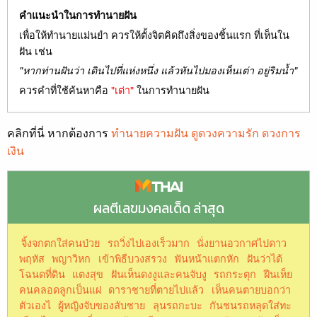
คำแนะนำในการทำนายฝัน
เพื่อให้ทำนายแม่นยำ ควรให้ตั้งจิตคิดถึงสิ่งของชิ้นแรก ที่เห็นใน
ฝัน เช่น
"หากท่านฝันว่า เดินไปที่แห่งหนึ่ง แล้วหันไปมองเห็นเต่า อยู่ริมน้ำ"
ควรคำที่ใช้ค้นหาคือ
"เต่า"
ในการทำนายฝัน
คลิกที่นี่ หากต้องการ
ทำนายความฝัน ดูดวงความรัก ดวงการ
เงิน
ผลตีเลขมงคลเด็ด ล่าสุด
จิ้งจกตกใส่คนป่วย
รถวิ่งไปเองเร็วมาก
นั่งยานอวกาศไปดาว
พฤหัส
พญาวิหก
เข้าพิธีบวงสรวง
ฟันหน้าแตกหัก
ฝันว่าได้
โฉนดที่ดิน
แตงสุข
ฝันเห็นดงงูและคนจับงู
รถกระตุก
ฝีนเห็ย
คนคลอดลูกเป็นแฝ
ดาราชายที่ตายไปแล้ว
เห็นคนตายบอกว่า
ตัวเองไ
ผู้หญิงจับของลับชาย
ลุนรถกะบะ
กันชนรถหลุดใส่ทะ