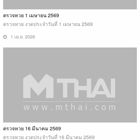
ตรวจหวย 1 เมษายน 2569
ตรวจหวย งวดประจำวันที่ 1 เมษายน 2569
1 เม.ย. 2026
ตรวจหวย 16 มีนาคม 2569
ตรวจหวย งวดประจำวันที่ 16 มีนาคม 2569