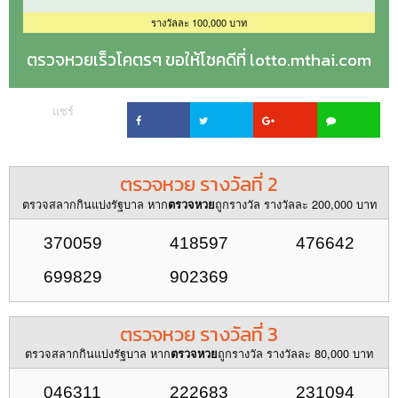
รางวัลละ 100,000 บาท
ตรวจหวยเร็วโคตรๆ ขอให้โชคดีที่ lotto.mthai.com
แชร์
ตรวจหวย รางวัลที่ 2
ตรวจสลากกินแบ่งรัฐบาล หาก
ถูกรางวัล รางวัลละ 200,000 บาท
ตรวจหวย
370059
418597
476642
699829
902369
ตรวจหวย รางวัลที่ 3
ตรวจสลากกินแบ่งรัฐบาล หาก
ถูกรางวัล รางวัลละ 80,000 บาท
ตรวจหวย
046311
222683
231094