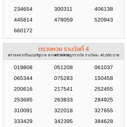
234654
300311
406138
445814
478059
520943
660172
ตรวจหวย รางวัลที่ 4
ตรวจสลากกินแบ่งรัฐบาล หาก
ถูกรางวัล รางวัลละ 40,000 บาท
ตรวจหวย
019808
051208
061037
065344
075283
150458
200616
217541
252455
253685
263833
284925
310091
322018
327655
333429
342395
384628