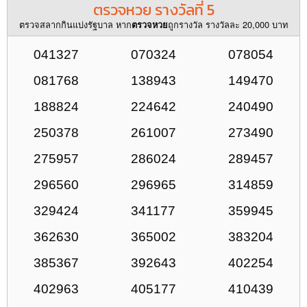
ตรวจหวย รางวัลที่ 5
ตรวจสลากกินแบ่งรัฐบาล หาก
ถูกรางวัล รางวัลละ 20,000 บาท
ตรวจหวย
041327
070324
078054
081768
138943
149470
188824
224642
240490
250378
261007
273490
275957
286024
289457
296560
296965
314859
329424
341177
359945
362630
365002
383204
385367
392643
402254
402963
405177
410439