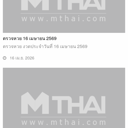
ตรวจหวย 16 เมษายน 2569
ตรวจหวย งวดประจำวันที่ 16 เมษายน 2569
16 เม.ย. 2026