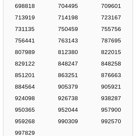
698818
704495
709601
713919
714198
723167
731135
750459
755756
756441
763143
787695
807989
812380
822015
829122
848247
848258
851201
863251
876663
884564
905379
905921
924098
926738
938287
950365
952044
957900
959268
990309
992570
997829