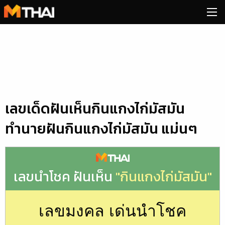
Skip
to
content
เลขเด็ดฝันเห็นกินแกงไก่มัสมัน
ทำนายฝันกินแกงไก่มัสมัน แม่นๆ
เลขนำโชค ฝันเห็น
"กินแกงไก่มัสมัน"
เลขมงคล เด่นนำโชค