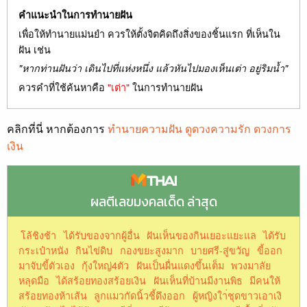
คำแนะนำในการทำนายฝัน
เพื่อให้ทำนายแม่นยำ ควรให้ตั้งจิตคิดถึงสิ่งของชิ้นแรก ที่เห็นใน
ฝัน เช่น
"หากท่านฝันว่า เดินไปที่แห่งหนึ่ง แล้วหันไปมองเห็นเต่า อยู่ริมน้ำ"
ควรคำที่ใช้ค้นหาคือ
"เต่า"
ในการทำนายฝัน
คลิกที่นี่ หากต้องการ
ทำนายความฝัน ดูดวงความรัก ดวงการ
เงิน
ผลตีเลขมงคลเด็ด ล่าสุด
โล้ชิงช้า
ได้รับของจากผู้อื่น
ฝันเห็นของกินเยอะแยะแล
ได้รับ
กระเป๋าหนัง
กินไข่ดิบ
กองขยะสูงมาก
บายศรี-สู่ขวัญ
ขี้ออก
มาจับขี้ตัวเอง
กุ้งใหญ่4ตัว
ฝันเป็นผื่นแดงขึ้นเต็ม
พวงมาลัย
หลุดมือ
ได้สร้อยทองสร้อยเงิน
ฝันเห็นที่บ้านมีงานพิธ
มีคนให้
สร้อยทองห้าเส้น
ลูกแมวกัดนิ้วชี้ดึงออก
ผู้หญิงใา่ชุดขาวเอาเงิ