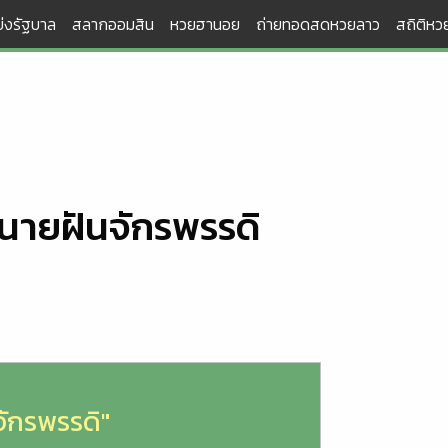
่งรัฐบาล
สลากออมสิน
หวยฮานอย
ถ่ายทอดสดหวยลาว
สถิติหวย
ำนายฝันจักรพรรดิ
จักรพรรดิ"