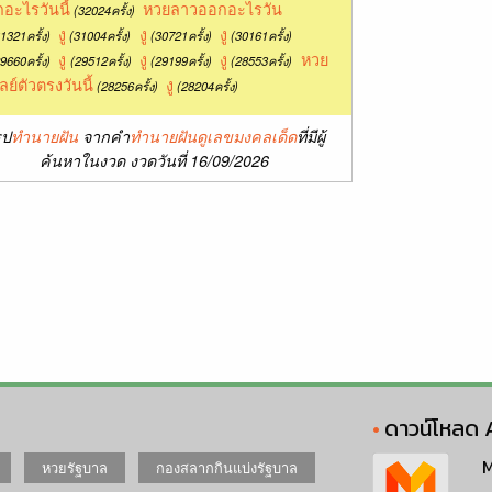
อะไรวันนี้
หวยลาวออกอะไรวัน
(32024ครั้ง)
งู
งู
งู
1321ครั้ง)
(31004ครั้ง)
(30721ครั้ง)
(30161ครั้ง)
งู
งู
งู
หวย
9660ครั้ง)
(29512ครั้ง)
(29199ครั้ง)
(28553ครั้ง)
ลย์ตัวตรงวันนี้
งู
(28256ครั้ง)
(28204ครั้ง)
ุป
ทำนายฝัน
จากคำ
ทำนายฝันดูเลขมงคลเด็ด
ที่มีผู้
ค้นหาในงวด งวดวันที่ 16/09/2026
ดาวน์โหลด 
M
หวยรัฐบาล
กองสลากกินแบ่งรัฐบาล