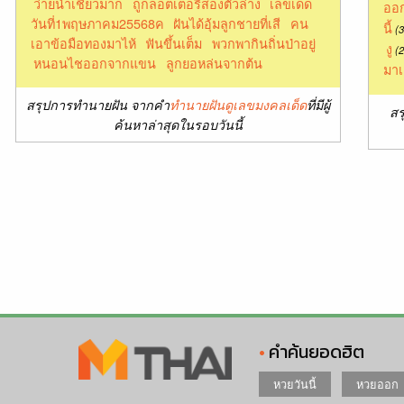
ว่ายน้ำเชี่ยวมาก
ถูกลอตเตอรี่สองตัวล่าง
เลขเด็ด
ออก
วันที่1พฤษภาคม25568ค
ฝันได้อุ้มลูกชายที่เสี
คน
นี้
(3
เอาข้อมือทองมาไห้
ฟันขึ้นเต็ม
พวกพากินถิ่นป่าอยู่
งู
(2
หนอนไชออกจากแขน
ลูกยอหล่นจากต้น
มาเ
สรุปการทำนายฝัน จากคำ
ทำนายฝันดูเลขมงคลเด็ด
ที่มีผู้
สร
ค้นหาล่าสุดในรอบวันนี้
คำค้นยอดฮิต
หวยวันนี้
หวยออก