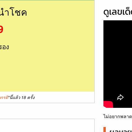
นนำโชค
ดูเลขเด
9
รอง
พรรดิ
"นี้แล้ว 18 ครั้ง
ไม่อยากพลาดเ