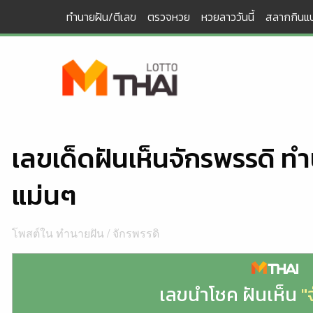
Skip
ทำนายฝัน/ตีเลข
ตรวจหวย
หวยลาววันนี้
สลากกินแบ
to
content
เลขเด็ดฝันเห็นจักรพรรดิ ท
แม่นๆ
โพสต์ใน
ทำนายฝัน
/
จักรพรรดิ
เลขนำโชค ฝันเห็น
"