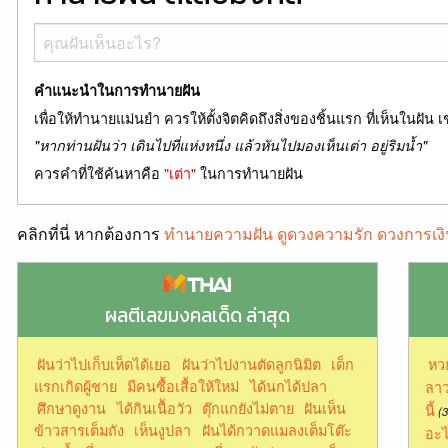
คำแนะนำในการทำนายฝัน
เพื่อให้ทำนายแม่นยำ ควรให้ตั้งจิตคิดถึงสิ่งของชิ้นแรก ที่เห็นในฝัน เ
"หากท่านฝันว่า เดินไปที่แห่งหนึ่ง แล้วหันไปมองเห็นเต่า อยู่ริมน้ำ"
ควรคำที่ใช้ค้นหาคือ
"เต่า"
ในการทำนายฝัน
คลิกที่นี่ หากต้องการ
ทำนายความฝัน ดูดวงความรัก ดวงการเงิ
ผลตีเลขมงคลเด็ด ล่าสุด
ฝันว่าไปเก็บเห็ดได้เยอ
ฝันว่าไปงานตัดลูกนิมิต
เด็ก
หว
แรกเกิดผู้ชาย
มีคนซื้อเสื้อให้ใหม่
ได้นกได้ปลา
ลาว
ศึกษาดูงาน
ได้กินเนืัอวัว
ตุ๊กแกยังไม่ตาย
ฝันเห็น
นี้
(3
ข้าวสารเต็มถัง
เห็นงูปลา
ฝันได้กวาดแมลงเต็มโต๊ะ
อะไ