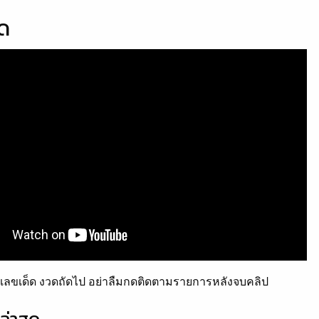
็ด
ลขเด็ด งวดถัดไป อย่าลืมกดติดตามรายการหลังจบคลิป