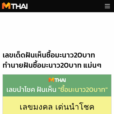
Skip
to
content
เลขเด็ดฝันเห็นซื้อมะนาว20บาท
ทำนายฝันซื้อมะนาว20บาท แม่นๆ
เลขนำโชค ฝันเห็น
"ซื้อมะนาว20บาท"
เลขมงคล เด่นนำโชค