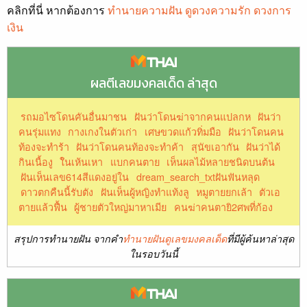
คลิกที่นี่ หากต้องการ
ทำนายความฝัน ดูดวงความรัก ดวงการ
เงิน
ผลตีเลขมงคลเด็ด ล่าสุด
รถมอไซโดนคันอื่นมาชน
ฝันว่าโดนฆ่าจากคนแปลกห
ฝันว่า
คนรุ่มแทง
กางเกงในตัวเก่า
เศษขวดแก้วทิ่มมือ
ฝันว่าโดนคน
ท้องจะทำร้า
ฝันว่าโดนคนท้องจะทำค้า
สุนัขเอากัน
ฝันว่าได้
กินเนื้องู
ใันเห้นเหา
แบกคนตาย
เห็นผลไม้หลายชนิดบนต้น
ฝันเห็นเลข614สีแดงอยู่ใน
dream_search_txtฝันฟันหลุด
ดาวตกคืนนี้รับตัง
ฝันเห็นผู้หญิงทำแท้งลู
หมูตายยกเล้า
ตัวเอ
ตายแล้วฟื้น
ผู้ชายตัวใหญ่มาหาเมีย
คนฆ่าคนตายิ2ศพที่ก้อง
สรุปการทำนายฝัน จากคำ
ทำนายฝันดูเลขมงคลเด็ด
ที่มีผู้ค้นหาล่าสุด
ในรอบวันนี้