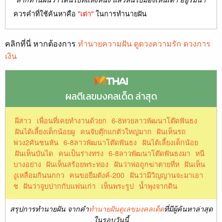
ควรคำที่ใช้ค้นหาคือ
"เต่า"
ในการทำนายฝัน
คลิกที่นี่ หากต้องการ
ทำนายความฝัน ดูดวงความรัก ดวงการ
เงิน
ผลตีเลขมงคลเด็ด ล่าสุด
ผีสาว
เพื่อนที่เคยทำงานด้วยก
6-8หวยลาวพัฒนาโต๊ดฟันธง
ฝันได้เลี้ยงเด็กน้อยผู
คนจับตุ๊กแกตัวใหญ่มาก
ฝันเห็นรถ
พ่วง2คันชนหัน
6-8ลาวพัฒนาโต๊ดฟันธง
ฝันได้เลี้ยงเด็กน้อย
ฝันเห็นบันได
คนเป็นร่างทรง
6-8ลาวพัฒนาโต๊ดฟันธงมา
หนี
บางอย่าง
ฝันเห็นสร้อยพระทอง
ฝันว่าพ่อถูกฆ่าตายที่ห
ฝันเห็น
งูเหลือมกินนกกว
คนขอยืมตังค์-200
ฝันว่ามีวิญญานจะมาเอา
ช
ฝันว่าจูบปากกับแฟนเก่า
เห็นพระรูป
น้ำพุงจากดิน
สรุปการทำนายฝัน จากคำ
ทำนายฝันดูเลขมงคลเด็ด
ที่มีผู้ค้นหาล่าสุด
ในรอบวันนี้