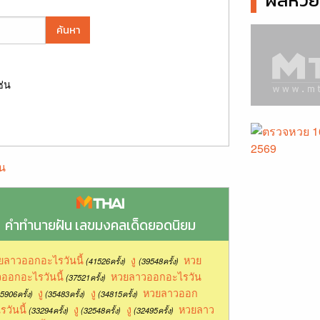
ผลหวยล
ค้นหา
ช่น
น
คำทำนายฝัน เลขมงคลเด็ดยอดนิยม
ยลาวออกอะไรวันนี้
งู
หวย
(41526ครั้ง)
(39548ครั้ง)
ออกอะไรวันนี้
หวยลาวออกอะไรวัน
(37521ครั้ง)
งู
งู
หวยลาวออก
5906ครั้ง)
(35483ครั้ง)
(34815ครั้ง)
รวันนี้
งู
งู
หวยลาว
(33294ครั้ง)
(32548ครั้ง)
(32495ครั้ง)