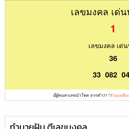
เลขมงคล เด่
1
เลขมงคล เด่น
36
33 082 0
มีผู้คนหาเลขนำโชค จากคำว่า "
ตัวเองเดิน
ทำนายฝัน ตีเลขมงคล