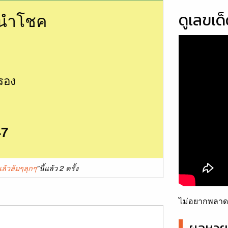
นนำโชค
ดูเลขเด
รอง
47
แล้วล้มๆลุกๆ
"นี้แล้ว 2 ครั้ง
ไม่อยากพลาดเ