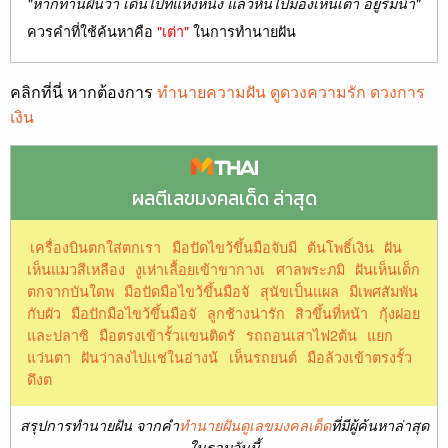
"หากท่านฝันว่า เดินไปที่แห่งหนึ่ง แล้วหันไปมองเห็นเต่า อยู่ริมน้ำ"
ควรคำที่ใช้ค้นหาคือ
"เต่า"
ในการทำนายฝัน
คลิกที่นี่ หากต้องการ
ทำนายความฝัน ดูดวงความรัก ดวงการ
เงิน
ผลตีเลขมงคลเด็ด ล่าสุด
เครื่องบินตกใส่ตกเรา
มือปัดไขว้ขึ้นมือจับมี
ต้นโพธิ์เงิน
ฝัน
เห็นแมวสีเหลือง
งูเห่าเลื้อยเข้าขากางเ
ศาลพระภมิ
ฝันเห็นเด็ก
ตกจากบันใดพ
มือปัดมือไขว้ขึ้นมือจั
สุนัขเป็นแผล
มีเพศสัมพัน
กับผัว
มือปักมือไขว้ขึ้นมือจั
ลูกช้างน่ารัก
สิวขึ้นที่หน้า
กุ้งฝอย
และปลาซิ
มือตรงเข้ารั้วแขนติดรั
รถถอนเสาไฟ2ต้น
แยก
แว่นตา
ฝันว่าลงไปเเช่ในอ่างน้
เห็นรถยนต์
มือล้วงเข้าตรงรั้ว
ดึงต
สรุปการทำนายฝัน จากคำ
ทำนายฝันดูเลขมงคลเด็ด
ที่มีผู้ค้นหาล่าสุด
ในรอบวันนี้