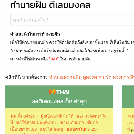
ทำนายฝัน ตีเลขมงคล
คำแนะนำในการทำนายฝัน
เพื่อให้ทำนายแม่นยำ ควรให้ตั้งจิตคิดถึงสิ่งของชิ้นแรก ที่เห็นในฝัน เ
"หากท่านฝันว่า เดินไปที่แห่งหนึ่ง แล้วหันไปมองเห็นเต่า อยู่ริมน้ำ"
ควรคำที่ใช้ค้นหาคือ
"เต่า"
ในการทำนายฝัน
คลิกที่นี่ หากต้องการ
ทำนายความฝัน ดูดวงความรัก ดวงการเงิ
ผลตีเลขมงคลเด็ด ล่าสุด
ฝันเห็นเต่า2ตัว
ผู้หญิงเอาต้มไก่ให้
ขอลาวพัฒนาวัน
หว
นี้
ขอให้หวยแม่นๆทีเถอะ
ชามแก้วแตก
ขี้แตก
ลาว
เปื้อนขาตัวเอง
แมวไล่กัดหนู
ธนบัตรใบละ-25-
นี้
(3