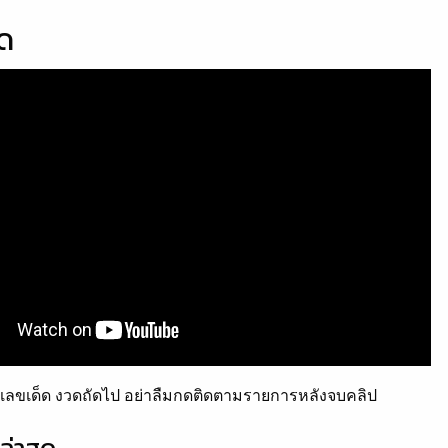
็ด
ลขเด็ด งวดถัดไป อย่าลืมกดติดตามรายการหลังจบคลิป