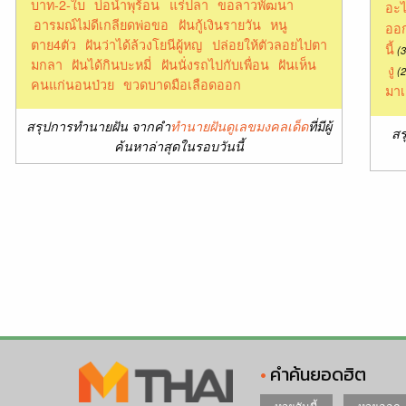
บาท-2-ใบ
บ่อน้ำพุร้อน
แร่ปลา
ขอลาวพัฒนา
อะไ
อารมณ์ไม่ดีเกลียดพ่อขอ
ฝันกู้เงินรายวัน
หนู
ออก
ตาย4ตัว
ฝันว่าได้ล้วงโยนีผู้หญ
ปล่อยให้ตัวลอยไปตา
นี้
(3
มกลา
ฝันได้กินบะหมี่
ฝันนั่งรถไปกับเพื่อน
ฝันเห็น
งู
(2
คนแก่นอนป่วย
ขวดบาดมือเลือดออก
มาเ
สรุปการทำนายฝัน จากคำ
ทำนายฝันดูเลขมงคลเด็ด
ที่มีผู้
สร
ค้นหาล่าสุดในรอบวันนี้
คำค้นยอดฮิต