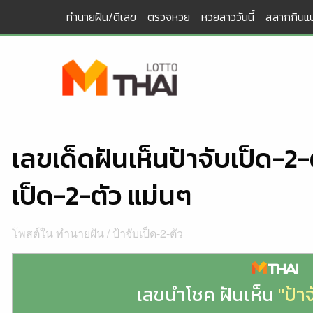
Skip
ทำนายฝัน/ตีเลข
ตรวจหวย
หวยลาววันนี้
สลากกินแบ
to
content
เลขเด็ดฝันเห็นป้าจับเป็ด-2
เป็ด-2-ตัว แม่นๆ
โพสต์ใน
ทำนายฝัน
/
ป้าจับเป็ด-2-ตัว
เลขนำโชค ฝันเห็น
"ป้า