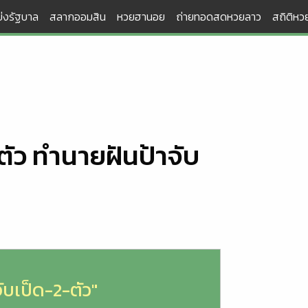
่งรัฐบาล
สลากออมสิน
หวยฮานอย
ถ่ายทอดสดหวยลาว
สถิติหวย
-ตัว ทำนายฝันป้าจับ
จับเป็ด-2-ตัว"