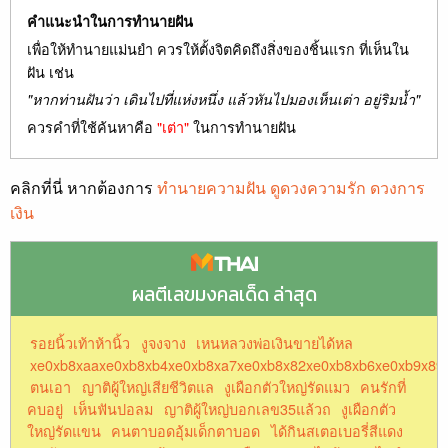
คำแนะนำในการทำนายฝัน
เพื่อให้ทำนายแม่นยำ ควรให้ตั้งจิตคิดถึงสิ่งของชิ้นแรก ที่เห็นใน
ฝัน เช่น
"หากท่านฝันว่า เดินไปที่แห่งหนึ่ง แล้วหันไปมองเห็นเต่า อยู่ริมน้ำ"
ควรคำที่ใช้ค้นหาคือ
"เต่า"
ในการทำนายฝัน
คลิกที่นี่ หากต้องการ
ทำนายความฝัน ดูดวงความรัก ดวงการ
เงิน
ผลตีเลขมงคลเด็ด ล่าสุด
รอยนิ้วเท้าห้านิ้ว
งูจงจาง
เหนหลวงพ่อเงินขายได้หล
xe0xb8xaaxe0xb8xb4xe0xb8xa7xe0xb8x82xe0xb8xb6xe0xb9x89
ตนเอา
ญาติผู้ใหญ่เสียชีวิตแล
งูเผือกตัวใหญ่รัดแมว
คนรักที่
คบอยู่
เห็นฟันปอลม
ญาติผู้ใหญ่บอกเลข35แล้วถ
งูเผือกตัว
ใหญ่รัดแขน
คนตาบอดอุ้มเด็กตาบอด
ได้กินสเตอเบอรี่สีแดง