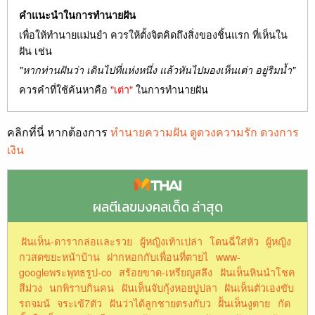
คำแนะนำในการทำนายฝัน
เพื่อให้ทำนายแม่นยำ ควรให้ตั้งจิตคิดถึงสิ่งของชิ้นแรก ที่เห็นใน
ฝัน เช่น
"หากท่านฝันว่า เดินไปที่แห่งหนึ่ง แล้วหันไปมองเห็นเต่า อยู่ริมน้ำ"
ควรคำที่ใช้ค้นหาคือ
"เต่า"
ในการทำนายฝัน
คลิกที่นี่ หากต้องการ
ทำนายความฝัน ดูดวงความรัก ดวงการ
เงิน
ผลตีเลขมงคลเด็ด ล่าสุด
ฝันเห็น-ดารากล่อเเละรวย
ผู้หญิงเท้าเปล่า
โดนฉี่ใส่หัว
ผู้หญิง
กวสดขยะหน้าบ้าน
ฝากหอกกับเพื่อนที่ตายไ
www-
googleพระพุทธรูป-co
สร้อยขาด-เหรียญสลึง
ฝันเห็นหินนำโชค
สีม่วง
นกพิราบกินคน
ฝันเห็นจับกุ้งหอยปูปลา
ฝันเห็นตัวเองขับ
รถจมน้
จระเข้7ตัว
ฝันว่าได้ลูกชายตรงกับว
ฝัันเห็นงูตาย
กัด