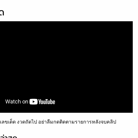
็ด
ลขเด็ด งวดถัดไป อย่าลืมกดติดตามรายการหลังจบคลิป