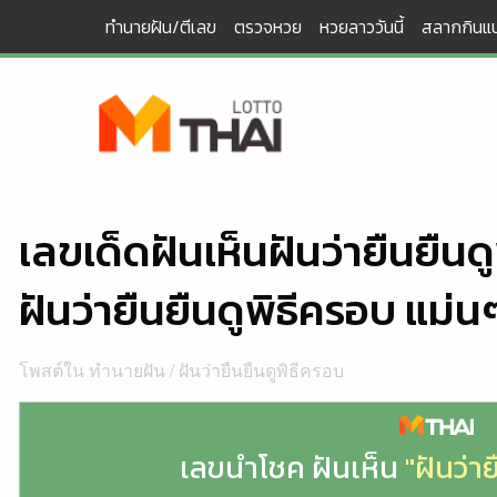
Skip
ทำนายฝัน/ตีเลข
ตรวจหวย
หวยลาววันนี้
สลากกินแบ
to
content
เลขเด็ดฝันเห็นฝันว่ายืนยืน
ฝันว่ายืนยืนดูพิธีครอบ แม่น
โพสต์ใน
ทำนายฝัน
/
ฝันว่ายืนยืนดูพิธีครอบ
เลขนำโชค ฝันเห็น
"ฝันว่า