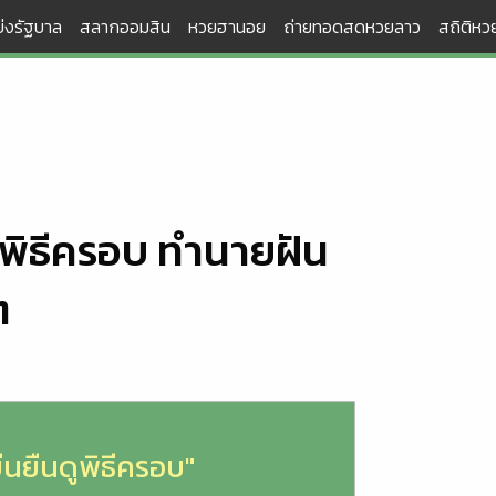
่งรัฐบาล
สลากออมสิน
หวยฮานอย
ถ่ายทอดสดหวยลาว
สถิติหวย
ดูพิธีครอบ ทำนายฝัน
ๆ
ยืนยืนดูพิธีครอบ"