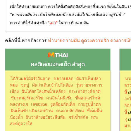
เพื่อให้ทำนายแม่นยำ ควรให้ตั้งจิตคิดถึงสิ่งของชิ้นแรก ที่เห็นในฝัน เ
"หากท่านฝันว่า เดินไปที่แห่งหนึ่ง แล้วหันไปมองเห็นเต่า อยู่ริมน้ำ"
ควรคำที่ใช้ค้นหาคือ
"เต่า"
ในการทำนายฝัน
คลิกที่นี่ หากต้องการ
ทำนายความฝัน ดูดวงความรัก ดวงการเงิ
ผลตีเลขมงคลเด็ด ล่าสุด
ได้กินผลไม้ฝรั่งวันอาท
ขลากเสลด
ฝันว่าเห็นปลา
หว
หมอ
ขุดปู
ฝันว่าเดินเข้าไปในห้อง
วุ่นวายทางการ
ลาว
เมือง
ฝันได้ยกโลงศพน้ำเหลือง
กระเป๋าตางค์ขาด
นี้
(3
ขับรถมอร์เตอร์ไซ
คนอินโดนีเซีย
ขี่มอเตอร์ไซด์
อะไ
หลงทางเจ
เลข0356
งูหลือมกัดเด็ก
ถ่ายรูปน้ำตก
ออก
ฝันเห็นช้างเดินรอบบ้าน
คนตายหักเทียน
ขี้เต็มพื้น
นี้
(3
น้องน้ำ
ฝันว่าล้างอวัยวะสืบพัน
จรัเข้ำล่กัด
พระ
งู
(2
สงฆ์ดูดวงให้
มาเ