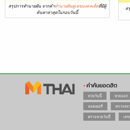
สรุปการทำนายฝัน จากคำ
ทำนายฝันดูเลขมงคลเด็ด
ที่มีผู้
สร
ค้นหาล่าสุดในรอบวันนี้
คำค้นยอดฮิต
หวยวันนี้
หวยออก
ลอตเตอรี่
ตรวจสลา
ตรวจหวยวันนี้
เลข