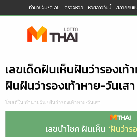
Skip
ทำนายฝัน/ตีเลข
ตรวจหวย
หวยลาววันนี้
สลากกินแบ
to
content
เลขเด็ดฝันเห็นฝันว่ารองเท
ฝันฝันว่ารองเท้าหาย-วันเสา
โพสต์ใน
ทำนายฝัน
/
ฝันว่ารองเท้าหาย-วันเสา
เลขนำโชค ฝันเห็น
"ฝันว่าร