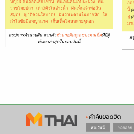
หญิง3-คนถอดเสื้อโชว์น
ฝันเห็นคนเก็บมะม่วง
ฝัน
ออก
ว่าขโมยปลา
เต่า3ตัวในอ่างน้ำ
ฝันเห็นเจ้าพ่อสิน
นี้
(3
สมุทร
ญาติชวนใส่บาตร
ฝันว่าเพดานในปากหัก
ใส่
งู
(2
กำไลข้อมือพญานาค
เก็บเห็ดโคนหลายๆดอก
มาเ
สรุปการทำนายฝัน จากคำ
ทำนายฝันดูเลขมงคลเด็ด
ที่มีผู้
สร
ค้นหาล่าสุดในรอบวันนี้
คำค้นยอดฮิต
หวยวันนี้
หวยออก