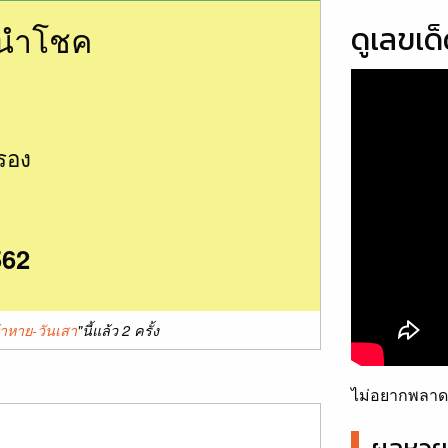
นนำโชค
ดูเลขเด
รอง
562
้าหาย-วันเสา
"นี้แล้ว 2 ครั้ง
ไม่อยากพลาดเ