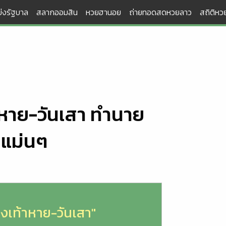
่งรัฐบาล
สลากออมสิน
หวยฮานอย
ถ่ายทอดสดหวยลาว
สถิติหวย
้าหาย-วันเสา ทำนาย
 แม่นๆ
องเท้าหาย-วันเสา"