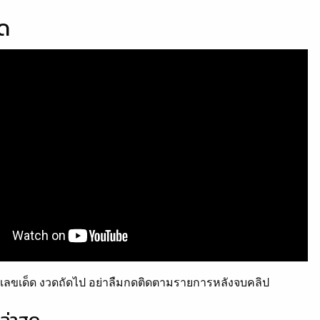
็ด
ลขเด็ด งวดถัดไป อย่าลืมกดติดตามรายการหลังจบคลิป