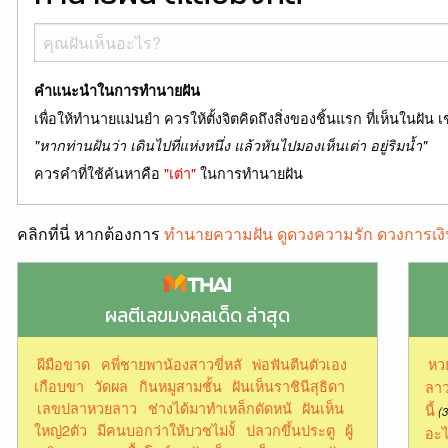
คำแนะนำในการทำนายฝัน
เพื่อให้ทำนายแม่นยำ ควรให้ตั้งจิตคิดถึงสิ่งของชิ้นแรก ที่เห็นในฝัน เ
"หากท่านฝันว่า เดินไปที่แห่งหนึ่ง แล้วหันไปมองเห็นเต่า อยู่ริมน้ำ"
ควรคำที่ใช้ค้นหาคือ
"เต่า"
ในการทำนายฝัน
คลิกที่นี่ หากต้องการ
ทำนายความฝัน ดูดวงความรัก ดวงการเงิ
ผลตีเลขมงคลเด็ด ล่าสุด
ผีมือขาด
คพี่ชายพาน้องสาวขี่หลั
พ่อฟันตีนตัวเอง
หว
เกือบขา
วัดผล
กินหมูสามชั้น
ฝันเห็นราชินีสุธิดา
ลาว
เลขปลาหวยลาว
ช่างได้มาทำเหล็กดัดหน้
ฝันเห็น
นี้
(3
ใหญ่2ตัว
มีคนบอกว่าให้บวชไม่งั้
ปลวกขึ้นประตู
ผู้
อะไ