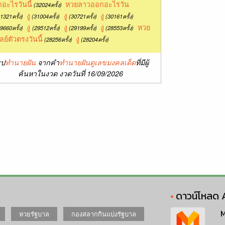
อะไรวันนี้
หวยลาวออกอะไรวัน
(32024ครั้ง)
งู
งู
งู
1321ครั้ง)
(31004ครั้ง)
(30721ครั้ง)
(30161ครั้ง)
งู
งู
งู
หวย
9660ครั้ง)
(29512ครั้ง)
(29199ครั้ง)
(28553ครั้ง)
ลย์ตัวตรงวันนี้
งู
(28256ครั้ง)
(28204ครั้ง)
ุป
ทำนายฝัน
จากคำ
ทำนายฝันดูเลขมงคลเด็ด
ที่มีผู้
ค้นหาในงวด งวดวันที่ 16/09/2026
ดาวน์โหลด 
M
หวยรัฐบาล
กองสลากกินแบ่งรัฐบาล