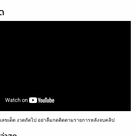
็ด
ลขเด็ด งวดถัดไป อย่าลืมกดติดตามรายการหลังจบคลิป