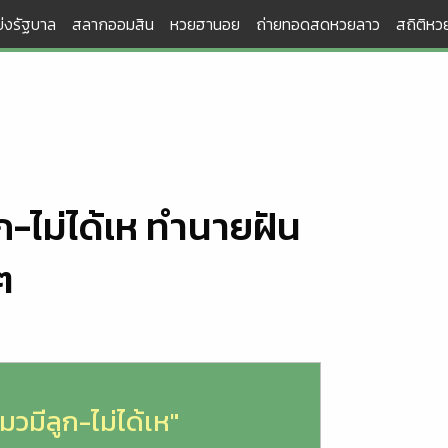
่งรัฐบาล
สลากออมสิน
หวยฮานอย
ถ่ายทอดสดหวยลาว
สถิติหวย
ก-ไม่ได้เห ทำนายฝัน
ๆ
มวมีลูก-ไม่ได้เห"