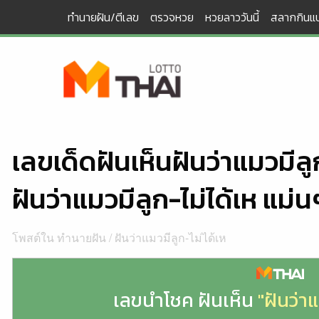
Skip
ทำนายฝัน/ตีเลข
ตรวจหวย
หวยลาววันนี้
สลากกินแบ
to
content
เลขเด็ดฝันเห็นฝันว่าแมวมีลู
ฝันว่าแมวมีลูก-ไม่ได้เห แม่น
โพสต์ใน
ทำนายฝัน
/
ฝันว่าแมวมีลูก-ไม่ได้เห
เลขนำโชค ฝันเห็น
"ฝันว่าแ