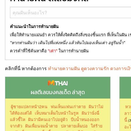
คำแนะนำในการทำนายฝัน
เพื่อให้ทำนายแม่นยำ ควรให้ตั้งจิตคิดถึงสิ่งของชิ้นแรก ที่เห็นในฝัน เ
"หากท่านฝันว่า เดินไปที่แห่งหนึ่ง แล้วหันไปมองเห็นเต่า อยู่ริมน้ำ"
ควรคำที่ใช้ค้นหาคือ
"เต่า"
ในการทำนายฝัน
คลิกที่นี่ หากต้องการ
ทำนายความฝัน ดูดวงความรัก ดวงการเงิ
ผลตีเลขมงคลเด็ด ล่าสุด
ผู้ชายแปลกหน้า2คน
ฟนเห็นแฟนเก่าตาย
ฝันว่าไม่
หว
ได้ท้องแต่ได้
เห็บหมาเต็มใบหน้าในรูห
ฝันว่านั่งฉี่
ลาว
แล้วขี้ไห
ฝันว่ามีคนเอาไปอยู่ด้ว
บีบน้ำหนองออก
นี้
(3
จากตัว
ฝันเพื่อนจมน้ำตาย
ปลาตายเต็มบ่อ
ใส่ร้าย
อะไ