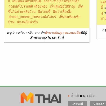
ย
ฝันเห็นคนตายเห็นขี้
ลงสระจับปลาได้หลายตัว
ออก
รถยนต์โบราณสีเหลืองทอง
เห็นผู้หญิงใส่ผ้าถุง
เห็ด
นี้
(3
ขึ้นในสวนหลังบ้าน
มือโกยขี้
ฝันว่าเลี้ยงผึ้ง
งู
(2
dream_search_txtหลวงพ่อโสธร
เห็นคนท้องเข้า
มาเ
บ้าน
น้องนภัสน่ารัก
สร
สรุปการทำนายฝัน จากคำ
ทำนายฝันดูเลขมงคลเด็ด
ที่มีผู้
ค้นหาล่าสุดในรอบวันนี้
คำค้นยอดฮิต
หวยวันนี้
หวยออก