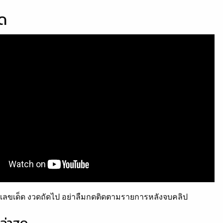
็ด
ลขเด็ด งวดถัดไป อย่าลืมกดติดตามรายการหลังจบคลิป