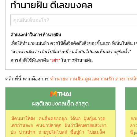
ทำนายฝัน ตีเลขมงคล
คำแนะนำในการทำนายฝัน
เพื่อให้ทำนายแม่นยำ ควรให้ตั้งจิตคิดถึงสิ่งของชิ้นแรก ที่เห็นในฝัน เ
"หากท่านฝันว่า เดินไปที่แห่งหนึ่ง แล้วหันไปมองเห็นเต่า อยู่ริมน้ำ"
ควรคำที่ใช้ค้นหาคือ
"เต่า"
ในการทำนายฝัน
คลิกที่นี่ หากต้องการ
ทำนายความฝัน ดูดวงความรัก ดวงการเงิ
ผลตีเลขมงคลเด็ด ล่าสุด
มีคนมาให้ตัง
คนอื่นครอดลูก
ได้นอ
ผู้หญิงมาจุด
หว
เตาถ่านจะอ
คนฆ่าปลาดุก
ฝันว่ามีคนตายแลัวเอา
ลาว
ปล
บ่วนปาก
ถ่ายรูปในโบสถ์
ซื้อปูม้า
โปยเมล็ด
นี้
(3