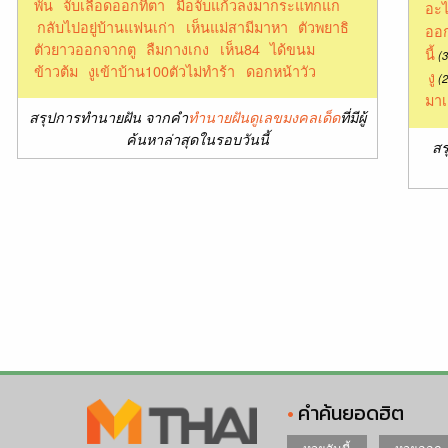
พัน
จับเลือดออกที่ตา
มือจับแก้วลงมากระแทกแก
อะไ
กลับไปอยู่บ้านแฟนเก่า
เห็นแม่สามีมาหา
ตัวพยาธิ
ออก
ตัวยาวออกจากตู
ลืมกางเกง
เห็น84
ได้ขนม
นี้
(3
ข้าวต้ม
งูเข้าบ้าน100ตัวไม่ทำร้า
ดอกหน้าวัว
งู
(2
มาเ
สรุปการทำนายฝัน จากคำ
ทำนายฝันดูเลขมงคลเด็ด
ที่มีผู้
ค้นหาล่าสุดในรอบวันนี้
สร
คำค้นยอดฮิต