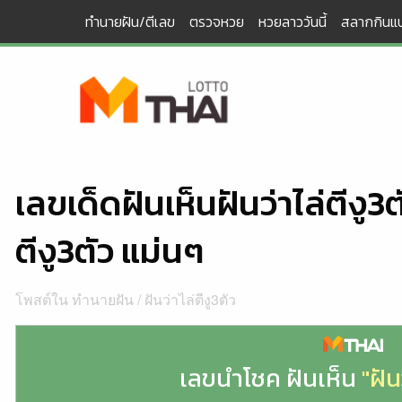
Skip
ทำนายฝัน/ตีเลข
ตรวจหวย
หวยลาววันนี้
สลากกินแบ
to
content
เลขเด็ดฝันเห็นฝันว่าไล่ตีงู3
ตีงู3ตัว แม่นๆ
โพสต์ใน
ทำนายฝัน
/
ฝันว่าไล่ตีงู3ตัว
เลขนำโชค ฝันเห็น
"ฝัน