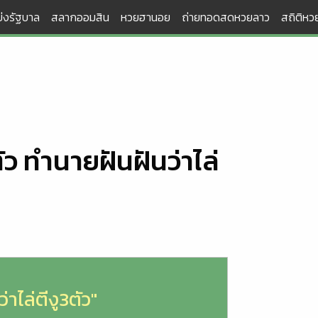
่งรัฐบาล
สลากออมสิน
หวยฮานอย
ถ่ายทอดสดหวยลาว
สถิติหวย
ตัว ทำนายฝันฝันว่าไล่
ว่าไล่ตีงู3ตัว"