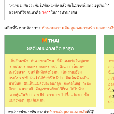
"หากท่านฝันว่า เดินไปที่แห่งหนึ่ง แล้วหันไปมองเห็นเต่า อยู่ริมน้ำ"
ควรคำที่ใช้ค้นหาคือ
"เต่า"
ในการทำนายฝัน
คลิกที่นี่ หากต้องการ
ทำนายความฝัน ดูดวงความรัก ดวงการเงิ
ผลตีเลขมงคลเด็ด ล่าสุด
เห็นรักษาฝ้า
ต้นมะขามโขน
ขี้ตัวเองแข็งใหญ่มาก
หว
ร-ยธโeบร-ยธยทร-ยธยทร-ยธโ
ผีเน่าา
เห็นเลข
ลาว
ทะเบียนรถ
ขนที่ขึ้นที่หลังมือมัน
เห็นสายเอี๊ยม
นี้
(3
กระโปรง2ข้
ฝันว่าได้ทำพิธีจับผีปอ
ฝันเห็นช้างเดิน
อะไ
มาเป็นแ
ฝันเห็นแมลงป่องออกลูก
กะดอใหญ่
กะบะ
ออก
สีเทา
คนหามผี
จับงู2ตัวเหยียบไว้ที่เท
ได้ไปห้าง
นี้
(3
หวยหุ้นวันที่-11-กพ-54
ภรรยาพาไปซื้อแว่นตา
ซื้อ
งู
(2
แมลงทอด
ตุ่มเต็มแขน
มาเ
สรุปการทำนายฝัน จากคำ
ทำนายฝันดูเลขมงคลเด็ด
ที่มีผู้
สร