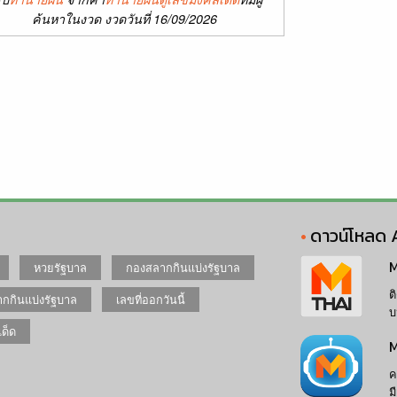
ค้นหาในงวด งวดวันที่ 16/09/2026
ดาวน์โหลด 
M
หวยรัฐบาล
กองสลากกินแบ่งรัฐบาล
ต
กกินแบ่งรัฐบาล
เลขที่ออกวันนี้
บ
เด็ด
M
ค
ม