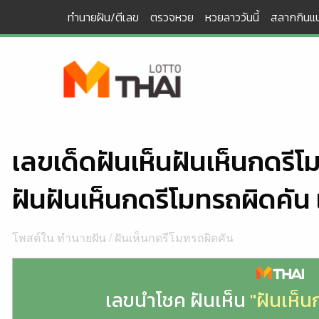
Skip
ทำนายฝัน/ตีเลข
ตรวจหวย
หวยลาววันนี้
สลากกินแบ
to
content
เลขเด็ดฝันเห็นฝันเห็นกดรี
ฝันฝันเห็นกดรีโมทรถผิดคัน
โพสต์ใน
ทำนายฝัน
/
ฝันเห็นกดรีโมทรถผิดคัน
เลขนำโชค ฝันเห็น
"ฝันเห็น