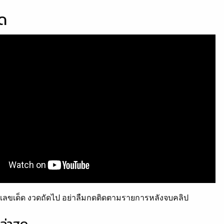
็ด
ลขเด็ด งวดถัดไป อย่าลืมกดติดตามรายการหลังจบคลิป