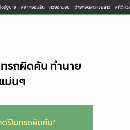
่งรัฐบาล
สลากออมสิน
หวยฮานอย
ถ่ายทอดสดหวยลาว
สถิติหวย
โมทรถผิดคัน ทำนาย
 แม่นๆ
กดรีโมทรถผิดคัน"