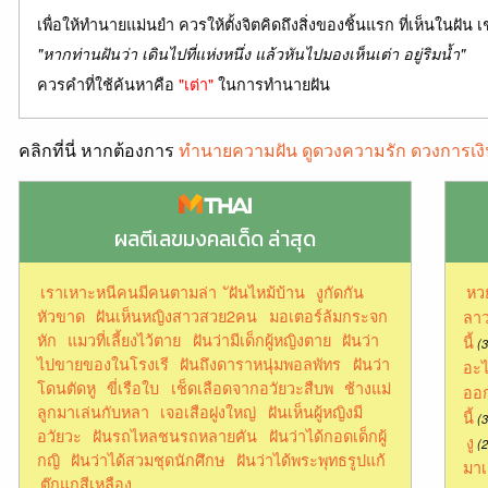
เพื่อให้ทำนายแม่นยำ ควรให้ตั้งจิตคิดถึงสิ่งของชิ้นแรก ที่เห็นในฝัน เ
"หากท่านฝันว่า เดินไปที่แห่งหนึ่ง แล้วหันไปมองเห็นเต่า อยู่ริมน้ำ"
ควรคำที่ใช้ค้นหาคือ
"เต่า"
ในการทำนายฝัน
คลิกที่นี่ หากต้องการ
ทำนายความฝัน ดูดวงความรัก ดวงการเงิ
ผลตีเลขมงคลเด็ด ล่าสุด
เราเหาะหนีคนมีคนตามล่า
ัฝันไหม้บ้าน
งูกัดกัน
หว
หัวขาด
ฝันเห็นหญิงสาวสวย2คน
มอเตอร์ล้มกระจก
ลาว
หัก
แมวที่เลี้ยงไว้ตาย
ฝันว่ามีเด็กผู้หญิงตาย
ฝันว่า
นี้
(3
ไปขายของในโรงเรี
ฝันถึงดาราหนุ่มพอลพัทร
ฝันว่า
อะไ
โดนตัดหู
ขี่เรือใบ
เช็ดเลือดจากอวัยวะสืบพ
ช้างแม่
ออก
ลูกมาเล่นกับหลา
เจอเสือฝูงใหญ่
ฝันเห็นผู้หญิงมี
นี้
(3
อวัยวะ
ฝันรถไหลชนรถหลายคัน
ฝันว่าได้กอดเด็กผู้
งู
(2
กญิ
ฝันว่าได้สวมชุดนักศึกษ
ฝันว่าได้พระพุทธรูปแก้
มาเ
ตุ๊กแกสีเหลือง