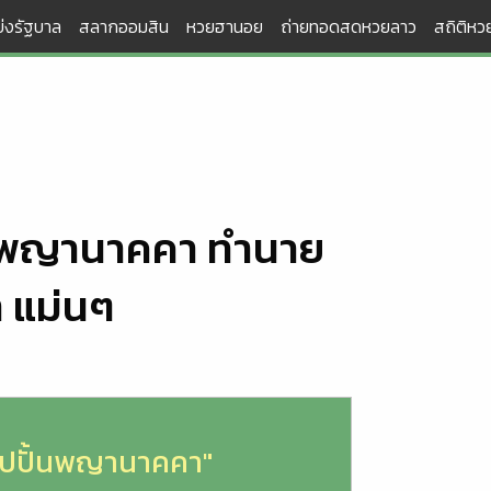
่งรัฐบาล
สลากออมสิน
หวยฮานอย
ถ่ายทอดสดหวยลาว
สถิติหวย
ปั้นพญานาคคา ทำนาย
า แม่นๆ
รูปปั้นพญานาคคา"