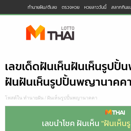
Skip
ทำนายฝัน/ตีเลข
ตรวจหวย
หวยลาววันนี้
สลากกินแบ
to
content
เลขเด็ดฝันเห็นฝันเห็นรูป
ฝันฝันเห็นรูปปั้นพญานาคค
โพสต์ใน
ทำนายฝัน
/
ฝันเห็นรูปปั้นพญานาคคา
เลขนำโชค ฝันเห็น
"ฝันเห็น