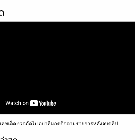
็ด
ลขเด็ด งวดถัดไป อย่าลืมกดติดตามรายการหลังจบคลิป