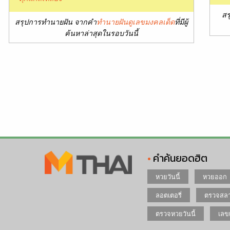
สร
สรุปการทำนายฝัน จากคำ
ทำนายฝันดูเลขมงคลเด็ด
ที่มีผู้
ค้นหาล่าสุดในรอบวันนี้
คำค้นยอดฮิต
หวยวันนี้
หวยออก
ลอตเตอรี่
ตรวจสลา
ตรวจหวยวันนี้
เลข