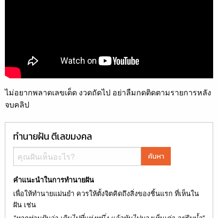
ไม่อยากพลาดเลขเด็ด งวดถัดไป อย่าลืมกดติดตามรายการหลัง
จบคลิป
ทำนายฝัน ตีเลขมงคล
ค้นหา
คำแนะนำในการทำนายฝัน
เพื่อให้ทำนายแม่นยำ ควรให้ตั้งจิตคิดถึงสิ่งของชิ้นแรก ที่เห็นใน
ฝัน เช่น
"หากท่านฝันว่า เดินไปที่แห่งหนึ่ง แล้วหันไปมองเห็นเต่า อยู่ริมน้ำ"