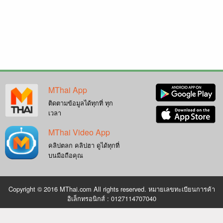
MThai App
ติดตามข้อมูลได้ทุกที่ ทุก
เวลา
MThai Video App
คลิปตลก คลิปฮา ดูได้ทุกที่
บนมือถือคุณ
Copyright © 2016 MThai.com All rights reserved. หมายเลขทะเบียนการค้า
อิเล็กทรอนิกส์ : 0127114707040