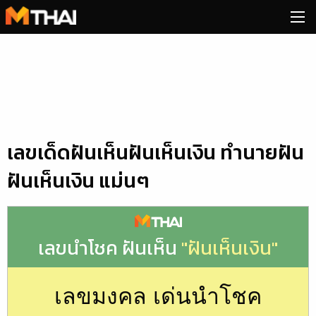
Skip
to
content
เลขเด็ดฝันเห็นฝันเห็นเงิน ทำนายฝัน
ฝันเห็นเงิน แม่นๆ
เลขนำโชค ฝันเห็น
"ฝันเห็นเงิน"
เลขมงคล เด่นนำโชค