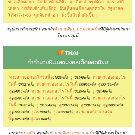
ขาดเลือดออก
จับปลาช่อน2ตัว
ญาติมาถ่ายรูปด้วย
จอระเค้กิ
นปลา
ปรสิตเข้าเส้นเลือด
ฝันเห็นคนขี่คางคกตัวให
รัฐบาลคู่
โต๊ด17-1-66
ถูกจับหน้าอก
นั่งขี้แล้วน้ำดันขี้มา
สรุปการทำนายฝัน จากคำ
ทำนายฝันดูเลขมงคลเด็ด
ที่มีผู้ค้นหาล่าสุด
ในรอบวันนี้
คำทำนายฝัน เลขมงคลเด็ดยอดนิยม
หวยลาวออกอะไรวันนี้
งู
หวยลาวออกอะไร
(41526ครั้ง)
(39548ครั้ง)
วันนี้
หวยลาวออกอะไรวันนี้
งู
(37521ครั้ง)
(35906ครั้ง)
(35483ครั้ง)
งู
หวยลาวออกอะไรวันนี้
งู
(34815ครั้ง)
(33294ครั้ง)
(32548ครั้ง)
งู
หวยลาวออกอะไรวันนี้
หวยลาวออกอะไร
(32495ครั้ง)
(32024ครั้ง)
วันนี้
งู
งู
งู
งู
(31321ครั้ง)
(31004ครั้ง)
(30721ครั้ง)
(30161ครั้ง)
(29660ครั้ง)
งู
งู
งู
หวยมาเลย์ตัวตรงวัน
(29512ครั้ง)
(29199ครั้ง)
(28553ครั้ง)
นี้
งู
(28256ครั้ง)
(28204ครั้ง)
สรุป
ทำนายฝัน
จากคำ
ทำนายฝันดูเลขมงคลเด็ด
ที่มีผู้ค้นหาในงวด