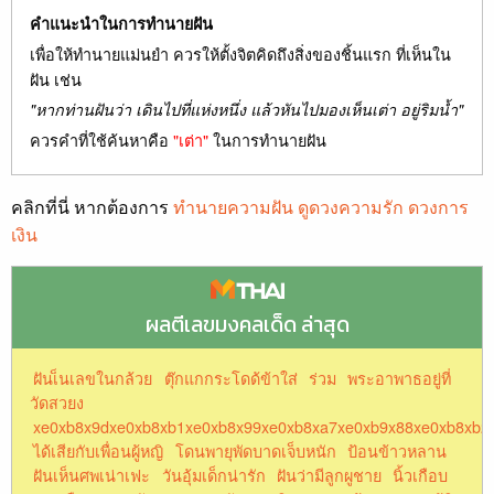
คำแนะนำในการทำนายฝัน
เพื่อให้ทำนายแม่นยำ ควรให้ตั้งจิตคิดถึงสิ่งของชิ้นแรก ที่เห็นใน
ฝัน เช่น
"หากท่านฝันว่า เดินไปที่แห่งหนึ่ง แล้วหันไปมองเห็นเต่า อยู่ริมน้ำ"
ควรคำที่ใช้ค้นหาคือ
"เต่า"
ในการทำนายฝัน
คลิกที่นี่ หากต้องการ
ทำนายความฝัน ดูดวงความรัก ดวงการ
เงิน
ผลตีเลขมงคลเด็ด ล่าสุด
ฝันเ็นเลขในกล้วย
ตุ๊กแกกระโดด้ข้าใส่
ร่วม
พระอาพาธอยู่ที่
วัดสวยง
xe0xb8x9dxe0xb8xb1xe0xb8x99xe0xb8xa7xe0xb9x88xe0xb8xb2
ได้เสียกับเพื่อนผู้หญิ
โดนพายุพัดบาดเจ็บหนัก
ป้อนข้าวหลาน
ฝันเห็นศพเน่าเฟะ
วันอุ้มเด็กน่ารัก
ฝันว่ามีลูกผูชาย
นิ้วเกือบ