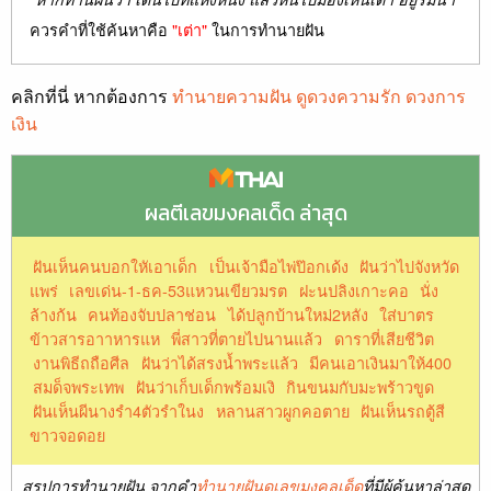
ควรคำที่ใช้ค้นหาคือ
"เต่า"
ในการทำนายฝัน
คลิกที่นี่ หากต้องการ
ทำนายความฝัน ดูดวงความรัก ดวงการ
เงิน
ผลตีเลขมงคลเด็ด ล่าสุด
ฝันเห็นคนบอกใหัเอาเด็ก
เป็นเจ้ามือไพ่ป๊อกเด้ง
ฝันว่าไปจังหวัด
แพร่
เลขเด่น-1-ธค-53แหวนเขียวมรต
ฝะนปลิงเกาะคอ
นั่ง
ล้างก้น
คนท้องจับปลาช่อน
ได้ปลูกบ้านใหม่2หลัง
ใส่บาตร
ข้าวสารอาาหารแห
พี่สาวที่ตายไปนานแล้ว
ดาราที่เสียชีวิต
งานพิธีถถือศีล
ฝันว่าได้สรงน้ำพระแล้ว
มีคนเอาเงินมาให้400
สมด็จพระเทพ
ฝันว่าเก็บเด็กพร้อมเงิ
กินขนมกับมะพร้าวขูด
ฝันเห็นผีนางรำ4ตัวรำในง
หลานสาวผูกคอตาย
ฝันเห็นรถตู้สี
ขาวจอดอย
สรุปการทำนายฝัน จากคำ
ทำนายฝันดูเลขมงคลเด็ด
ที่มีผู้ค้นหาล่าสุด