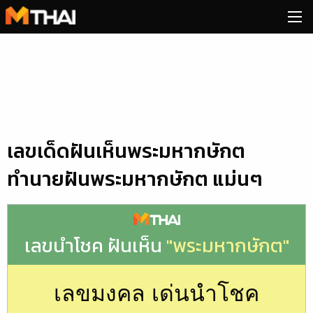
Skip
to
content
เลขเด็ดฝันเห็นพระมหากษักต
ทำนายฝันพระมหากษักต แม่นๆ
เลขนำโชค ฝันเห็น
"พระมหากษักต"
เลขมงคล เด่นนำโชค