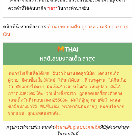
ควรคำที่ใช้ค้นหาคือ
"เต่า"
ในการทำนายฝัน
คลิกที่นี่ หากต้องการ
ทำนายความฝัน ดูดวงความรัก ดวงการ
เงิน
ผลตีเลขมงคลเด็ด ล่าสุด
ฝันว่าไปเก็บเห็ดได้เยอ
ฝันว่าไปงานตัดลูกนิมิต
เด็กแรกเกิด
ผู้ชาย
มีคนซื้อเสื้อให้ใหม่
ได้นกได้ปลา
ศึกษาดูงาน
ได้กินเนืัอ
วัว
ตุ๊กแกยังไม่ตาย
ฝันเห็นข้าวสารเต็มถัง
เห็นงูปลา
ฝันได้
กวาดแมลงเต็มโต๊ะ
ว่ายน้ำเชี่ยวมาก
ถูกลอตเตอรี่สองตัวล่าง
เลขเด็ดวันที่1พฤษภาคม25568ค
ฝันได้อุ้มลูกชายที่เสี
คนเอา
ข้อมือทองมาไห้
ฟันขึ้นเต็ม
พวกพากินถิ่นป่าอยู่
หนอนไชออก
จากแขน
ลูกยอหล่นจากต้น
สรุปการทำนายฝัน จากคำ
ทำนายฝันดูเลขมงคลเด็ด
ที่มีผู้ค้นหาล่าสุด
ในรอบวันนี้