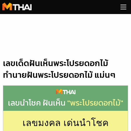
Skip
to
content
เลขเด็ดฝันเห็นพระโปรยดอกไม้
ทำนายฝันพระโปรยดอกไม้ แม่นๆ
เลขนำโชค ฝันเห็น
"พระโปรยดอกไม้"
เลขมงคล เด่นนำโชค