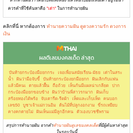
ควรคำที่ใช้ค้นหาคือ
"เต่า"
ในการทำนายฝัน
คลิกที่นี่ หากต้องการ
ทำนายความฝัน ดูดวงความรัก ดวงการ
เงิน
ผลตีเลขมงคลเด็ด ล่าสุด
บันท้ายกระป๋องมือยกกระ
เจอเพื่อนสมัยเรียน-มัธย
เต่าในสระ
น้ำ
ฝันว่ามือจับขี้
บันท้ายกระป๋องยกมือยกก
ฝันเลิกกับแฟน
แล้วมีคนเ
ตายแล้วฝื้น
ถือถ้วย
เห็นก้นมีแผลน่าเกลียด
ปาก
กระป๋องมือยกขอบข้าง
ฝันว่าบ้านพี่สาวรกมาก
ฝันเก็บ
สร้อยทองได้พร้อ
จับเตารีด-รีดผ้า
เห็ดและเก็บเห็ด
คนบอก
เลข50
บูชาเจ้าแม่กวนอิม
ต้นไม้ที่ปลูกงอกงาม
ขี่รถเหยียบ
คางคกตายไม่
ฝันเห็นแม่มีลูกอีกคน
ตัวเองบวชชีพราม
สรุปการทำนายฝัน จากคำ
ทำนายฝันดูเลขมงคลเด็ด
ที่มีผู้ค้นหาล่าสุด
ในรอบวันนี้