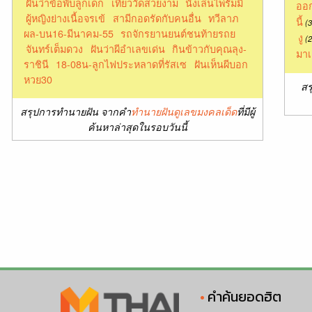
ฝันว่าข้อพับลูกเด็ก
เที่ยววัดสวยงาม
นั่งเล่นไพ่รัมมี
ออก
ผู้หญิงย่างเนื้อจรเข้
สามีกอดรัดกับคนอื่น
ทวีลาภ
นี้
(3
ผล-บน16-มีนาคม-55
รถจักรยานยนต์ชนท้ายรถย
งู
(2
จันทร์เต็มดวง
ฝันว่าผีอำเลขเด่น
กินข้าวกับคุณลุง-
มาเ
ราชินี
18-08น-ลูกไฟประหลาดที่รัสเซ
ฝันเห็นผีบอก
หวย30
สร
สรุปการทำนายฝัน จากคำ
ทำนายฝันดูเลขมงคลเด็ด
ที่มีผู้
ค้นหาล่าสุดในรอบวันนี้
คำค้นยอดฮิต