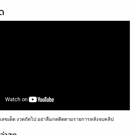
็ด
ลขเด็ด งวดถัดไป อย่าลืมกดติดตามรายการหลังจบคลิป