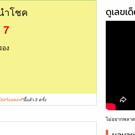
นนำโชค
ดูเลขเด
 7
รอง
นใส่สร้อยคอท
"นี้แล้ว 3 ครั้ง
ไม่อยากพลาดเ