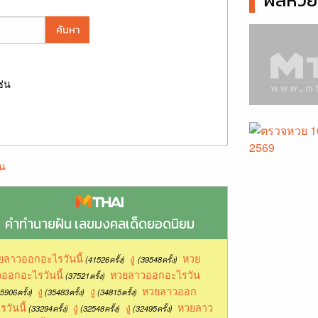
ผลหวยล
ค้นหา
ช่น
น
คำทำนายฝัน เลขมงคลเด็ดยอดนิยม
ยลาวออกอะไรวันนี้
งู
หวย
(41526ครั้ง)
(39548ครั้ง)
ออกอะไรวันนี้
หวยลาวออกอะไรวัน
(37521ครั้ง)
งู
งู
หวยลาวออก
5906ครั้ง)
(35483ครั้ง)
(34815ครั้ง)
bxe0xb8xb9xe0xb8x99
รวันนี้
งู
งู
หวยลาว
(33294ครั้ง)
(32548ครั้ง)
(32495ครั้ง)