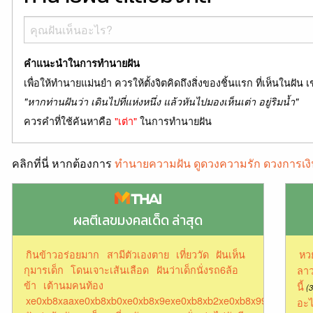
คำแนะนำในการทำนายฝัน
เพื่อให้ทำนายแม่นยำ ควรให้ตั้งจิตคิดถึงสิ่งของชิ้นแรก ที่เห็นในฝัน เ
"หากท่านฝันว่า เดินไปที่แห่งหนึ่ง แล้วหันไปมองเห็นเต่า อยู่ริมน้ำ"
ควรคำที่ใช้ค้นหาคือ
"เต่า"
ในการทำนายฝัน
คลิกที่นี่ หากต้องการ
ทำนายความฝัน ดูดวงความรัก ดวงการเงิ
ผลตีเลขมงคลเด็ด ล่าสุด
กินข้าวอร่อยมาก
สามีตัวเองตาย
เที่ยววัด
ฝันเห็น
หว
กุมารเด็ก
โดนเจาะเส้นเลือด
ฝันว่าเด็กนั่งรถ6ล้อ
ลาว
ข้า
เต้านมคนท้อง
นี้
(3
xe0xb8xaaxe0xb8xb0xe0xb8x9exe0xb8xb2xe0xb8x99xe0xb8x9
อะไ