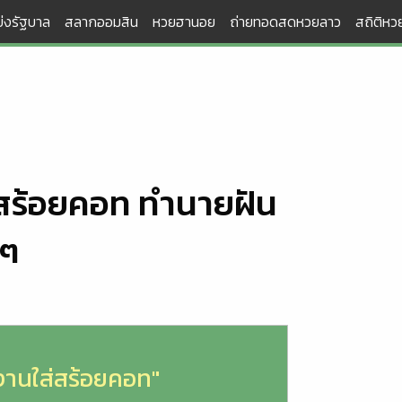
่งรัฐบาล
สลากออมสิน
หวยฮานอย
ถ่ายทอดสดหวยลาว
สถิติหวย
ส่สร้อยคอท ทำนายฝัน
นๆ
ทำงานใส่สร้อยคอท"