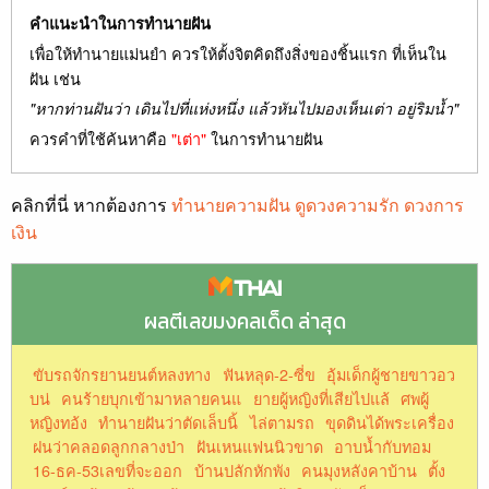
คำแนะนำในการทำนายฝัน
เพื่อให้ทำนายแม่นยำ ควรให้ตั้งจิตคิดถึงสิ่งของชิ้นแรก ที่เห็นใน
ฝัน เช่น
"หากท่านฝันว่า เดินไปที่แห่งหนึ่ง แล้วหันไปมองเห็นเต่า อยู่ริมน้ำ"
ควรคำที่ใช้ค้นหาคือ
"เต่า"
ในการทำนายฝัน
คลิกที่นี่ หากต้องการ
ทำนายความฝัน ดูดวงความรัก ดวงการ
เงิน
ผลตีเลขมงคลเด็ด ล่าสุด
ขับรถจักรยานยนต์หลงทาง
ฟันหลุด-2-ซี่ข
อุ้มเด็กผู้ชายขาวอว
บน่
คนร้ายบุกเข้ามาหลายคนแ
ยายผู้หญิงที่เสียไปแล้
ศพผู้
หญิงทอ้ง
ทํานายฝันว่าตัดเล็บนิ้
ไล่ตามรถ
ขุดดินได้พระเครื่อง
ฝนว่าคลอดลูกกลางป่า
ฝันเหนแฟนนิวขาด
อาบน้ำกับทอม
16-ธค-53เลขที่จะออก
บ้านปลักหักพัง
คนมุงหลังคาบ้าน
ตั้ง