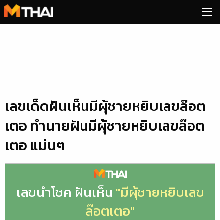
Skip
to
content
เลขเด็ดฝันเห็นมีผุ้ชายหยิบเลขล๊อต
เตอ ทำนายฝันมีผุ้ชายหยิบเลขล๊อต
เตอ แม่นๆ
เลขนำโชค ฝันเห็น
"มีผุ้ชายหยิบเลข
ล๊อตเตอ"