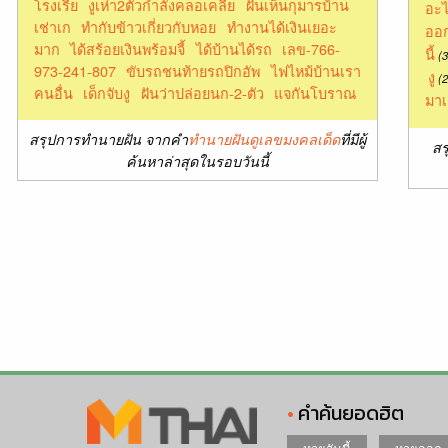
โรงเรีย
งูเห่า2ตัวกำลังคลอเคลีย
ฝันเห็นกุมารบ้าน
อะไ
เช่าเก
ทำกับข้าวเกี่ยวกับหอย
ทำงานได้เงินเยอะ
ออก
มาก
ได้สร้อยเงินพร้อมจี้
ได้บ้านได้รถ
เลข-766-
นี้
(3
973-241-807
ขับรถชนท้ายรถปิกอัพ
ไฟไหม้บ้านเรา
งู
(2
คนอื่น
เด็กจับงู
ฝันว่าปล่อยนก-2-ตัว
แจกันโบราณ
มาเ
สรุปการทำนายฝัน จากคำ
ทำนายฝันดูเลขมงคลเด็ด
ที่มีผู้
สร
ค้นหาล่าสุดในรอบวันนี้
คำค้นยอดฮิต