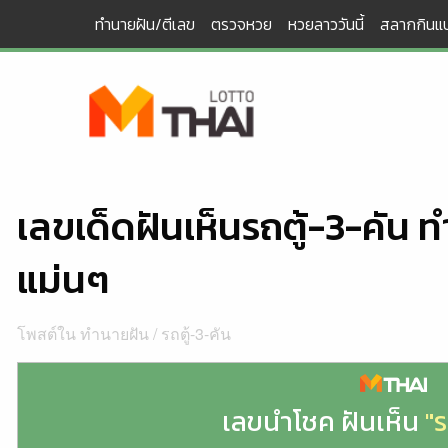
Skip
ทำนายฝัน/ตีเลข
ตรวจหวย
หวยลาววันนี้
สลากกินแบ
to
content
เลขเด็ดฝันเห็นรถตู้-3-คัน 
แม่นๆ
โพสต์ใน
ทำนายฝัน
/
รถตู้-3-คัน
เลขนำโชค ฝันเห็น
"ร