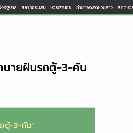
่งรัฐบาล
สลากออมสิน
หวยฮานอย
ถ่ายทอดสดหวยลาว
สถิติหวย
ทำนายฝันรถตู้-3-คัน
ถตู้-3-คัน"