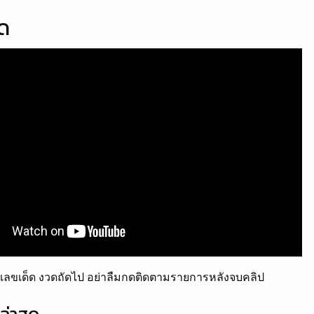
็ด
ลขเด็ด งวดถัดไป อย่าลืมกดติดตามรายการหลังจบคลิป