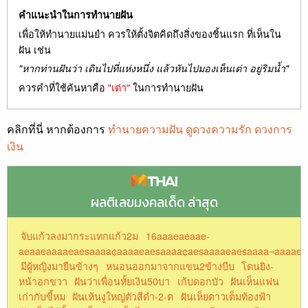
คำแนะนำในการทำนายฝัน
เพื่อให้ทำนายแม่นยำ ควรให้ตั้งจิตคิดถึงสิ่งของชิ้นแรก ที่เห็นใน
ฝัน เช่น
"หากท่านฝันว่า เดินไปที่แห่งหนึ่ง แล้วหันไปมองเห็นเต่า อยู่ริมน้ำ"
ควรคำที่ใช้ค้นหาคือ
"เต่า"
ในการทำนายฝัน
คลิกที่นี่ หากต้องการ
ทำนายความฝัน ดูดวงความรัก ดวงการ
เงิน
ผลตีเลขมงคลเด็ด ล่าสุด
จับแก้วลงมากระแทกแก้ว2ม
16aaaeaeaae-
aeaaeaaaaeaesaaaa¢aaaaeaesaaaa¢aesaaaaeaesaaaa¬aaaaea
มีผู้หญิงมายืนข้างๆ
หนอนออกมาจากแขน2ข้างบีบ
โดนยิง-
หน้าอกขวา
ฝันว่าเพื่อนหั้ยเงิน50บา
เก้บดอกบัว
ฝันเห็นแฟน
เก่ากับขี้หม
ฝันเห้นงูใหญ่ตัวสีดำ-2-ต
ฝันเห็ยดาวเต็มท้องฟ้า