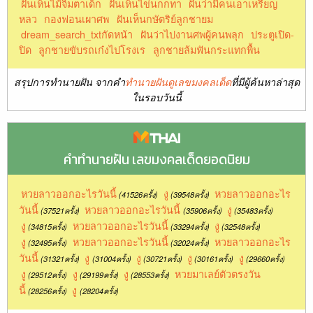
ฝันเห็นไม้จิ้มตาเด็ก
ฝันเห็นไข่นกกทา
ฝันว่ามีคนเอาเหรียญ
หลว
กองฟอนเผาศพ
ฝันเห็นกษัตริย์ลูกชายม
dream_search_txtกัดหน้า
ฝันว่าไปงานศพผู้คนพลุก
ประตูเปิด-
ปิด
ลูกชายขับรถเก๋งไปโรงเร
ลูกชายล้มฟันกระแทกพื้น
สรุปการทำนายฝัน จากคำ
ทำนายฝันดูเลขมงคลเด็ด
ที่มีผู้ค้นหาล่าสุด
ในรอบวันนี้
คำทำนายฝัน เลขมงคลเด็ดยอดนิยม
หวยลาวออกอะไรวันนี้
งู
หวยลาวออกอะไร
(41526ครั้ง)
(39548ครั้ง)
วันนี้
หวยลาวออกอะไรวันนี้
งู
(37521ครั้ง)
(35906ครั้ง)
(35483ครั้ง)
งู
หวยลาวออกอะไรวันนี้
งู
(34815ครั้ง)
(33294ครั้ง)
(32548ครั้ง)
งู
หวยลาวออกอะไรวันนี้
หวยลาวออกอะไร
(32495ครั้ง)
(32024ครั้ง)
วันนี้
งู
งู
งู
งู
(31321ครั้ง)
(31004ครั้ง)
(30721ครั้ง)
(30161ครั้ง)
(29660ครั้ง)
งู
งู
งู
หวยมาเลย์ตัวตรงวัน
(29512ครั้ง)
(29199ครั้ง)
(28553ครั้ง)
นี้
งู
(28256ครั้ง)
(28204ครั้ง)