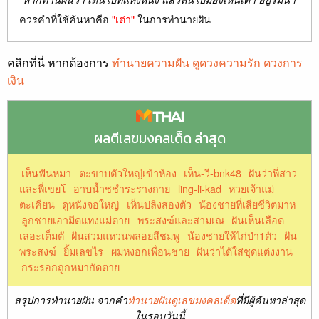
ควรคำที่ใช้ค้นหาคือ
"เต่า"
ในการทำนายฝัน
คลิกที่นี่ หากต้องการ
ทำนายความฝัน ดูดวงความรัก ดวงการ
เงิน
ผลตีเลขมงคลเด็ด ล่าสุด
เห็นฟันหมา
ตะขาบตัวใหญ่เข้าห้อง
เห็น-วี-bnk48
ฝันว่าพี่สาว
และพี่เขยโ
อาบน้ำชชำระรางกาย
ling-li-kad
หวยเจ้าแม่
ตะเคียน
ดูหนังจอใหญ่
เห็นปลิงสองตัว
น้องชายที่เสียชีวิตมาห
ลูกชายเอามีดแทงแม่ตาย
พระสงฆ์และสามเณ
ฝันเห็นเลือด
เลอะเต็มตั
ฝันสวมแหวนพลอยสีชมพู
น้องชายให้ไก่ป่า1ตัว
ฝัน
พระสงฆ์
ยิ้มเลขไร
ผมหงอกเพื่อนชาย
ฝันว่าได้ใส่ชุดแต่งงาน
กระรอกถูกหมากัดตาย
สรุปการทำนายฝัน จากคำ
ทำนายฝันดูเลขมงคลเด็ด
ที่มีผู้ค้นหาล่าสุด
ในรอบวันนี้