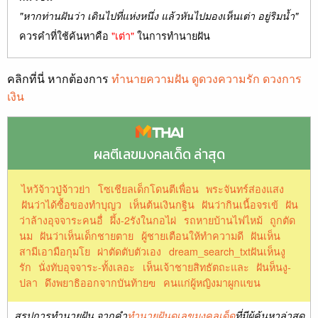
"หากท่านฝันว่า เดินไปที่แห่งหนึ่ง แล้วหันไปมองเห็นเต่า อยู่ริมน้ำ"
ควรคำที่ใช้ค้นหาคือ
"เต่า"
ในการทำนายฝัน
คลิกที่นี่ หากต้องการ
ทำนายความฝัน ดูดวงความรัก ดวงการ
เงิน
ผลตีเลขมงคลเด็ด ล่าสุด
ไหว้จ้าวปู่จ้าวย่า
โซเชียลเด็กโดนตีเพื่อน
พระจันทร์ส่องแสง
ฝันว่าได้ซื้อของทำบุญว
เห็นต้นเงินกฐิน
ฝันว่ากินเนื้อจรเข้
ฝัน
ว่าล้างอุจจาระคนอื่
ผึ้ง-2รังในกอไผ่
รถหายบ้านไฟไหม้
ถูกตัด
นม
ฝันว่าเห็นเด็กชายตาย
ผู้ชายเตือนให้ทำความดี
ฝันเห็น
สามีเอามือกุมโย
ผ่าตัดตับตัวเอง
dream_search_txtฝันเห็นงู
รัก
นั่งทับอุจจาระ-ทั้งเลอะ
เห็นเจ้าชายสิทธัตถะและ
ฝันห็นงู-
ปลา
ดึงพยาธิออกจากบันท้ายฃ
คนแก่ผู้หญิงมาผูกแขน
สรุปการทำนายฝัน จากคำ
ทำนายฝันดูเลขมงคลเด็ด
ที่มีผู้ค้นหาล่าสุด