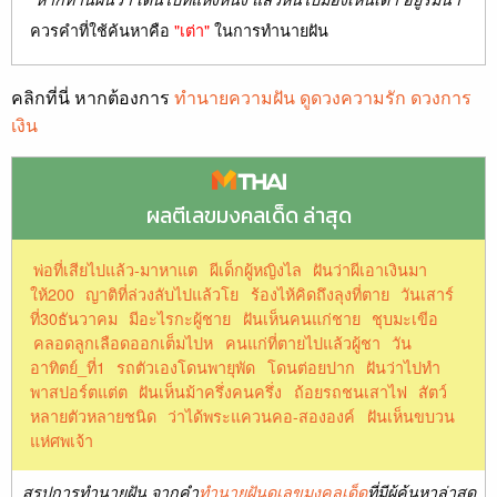
ควรคำที่ใช้ค้นหาคือ
"เต่า"
ในการทำนายฝัน
คลิกที่นี่ หากต้องการ
ทำนายความฝัน ดูดวงความรัก ดวงการ
เงิน
ผลตีเลขมงคลเด็ด ล่าสุด
พ่อที่เสียไปแล้ว-มาหาแต
ผีเด็กผู้หญิงไล
ฝันว่าผีเอาเงินมา
ให้200
ญาติที่ล่วงลับไปแล้วโย
ร้องไห้คิดถึงลุงที่ตาย
วันเสาร์
ที่30ธันวาคม
มีอะไรกะผู้ชาย
ฝันเห็นคนแก่ชาย
ชุบมะเขีอ
คลอดลูกเลือดออกเต็มไปห
คนแก่ที่ตายไปแล้วผู้ชา
วัน
อาทิตย์_ที่1
รถตัวเองโดนพายุพัด
โดนต่อยปาก
ฝันว่าไปทำ
พาสปอร์ตแต่ต
ฝันเห็นม้าครึ่งคนครึ่ง
ถ้อยรถชนเสาไฟ
สัตว์
หลายตัวหลายชนิด
ว่าได้พระแควนคอ-สององค์
ฝันเห็นขบวน
แห่ศพเจ้า
สรุปการทำนายฝัน จากคำ
ทำนายฝันดูเลขมงคลเด็ด
ที่มีผู้ค้นหาล่าสุด