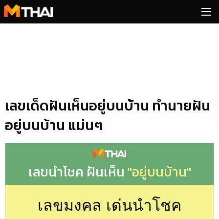
Skip
to
content
เลขเด็ดฝันเห็นอยู่บนบ้าน ทำนายฝัน
อยู่บนบ้าน แม่นๆ
เลขนำโชค ฝันเห็น
"อยู่บนบ้าน"
เลขมงคล เด่นนำโชค