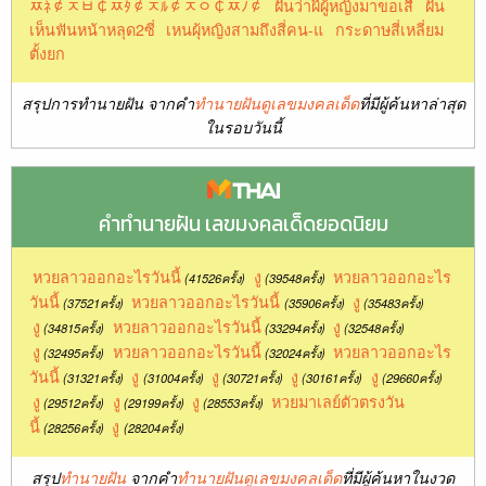
ﾹﾈ￠ﾸﾲ￠ﾹﾀ￠ﾸﾙ￠ﾸﾷ￠ﾹﾉ￠
ฝันว่าผีผู้หญิงมาขอเสื
ฝัน
เห็นฟันหน้าหลุด2ซี่
เหนผุ้หญิงสามถึงสี่คน-แ
กระดาษสี่เหลี่ยม
ตั้งยก
สรุปการทำนายฝัน จากคำ
ทำนายฝันดูเลขมงคลเด็ด
ที่มีผู้ค้นหาล่าสุด
ในรอบวันนี้
คำทำนายฝัน เลขมงคลเด็ดยอดนิยม
หวยลาวออกอะไรวันนี้
งู
หวยลาวออกอะไร
(41526ครั้ง)
(39548ครั้ง)
วันนี้
หวยลาวออกอะไรวันนี้
งู
(37521ครั้ง)
(35906ครั้ง)
(35483ครั้ง)
งู
หวยลาวออกอะไรวันนี้
งู
(34815ครั้ง)
(33294ครั้ง)
(32548ครั้ง)
งู
หวยลาวออกอะไรวันนี้
หวยลาวออกอะไร
(32495ครั้ง)
(32024ครั้ง)
วันนี้
งู
งู
งู
งู
(31321ครั้ง)
(31004ครั้ง)
(30721ครั้ง)
(30161ครั้ง)
(29660ครั้ง)
งู
งู
งู
หวยมาเลย์ตัวตรงวัน
(29512ครั้ง)
(29199ครั้ง)
(28553ครั้ง)
นี้
งู
(28256ครั้ง)
(28204ครั้ง)
สรุป
ทำนายฝัน
จากคำ
ทำนายฝันดูเลขมงคลเด็ด
ที่มีผู้ค้นหาในงวด