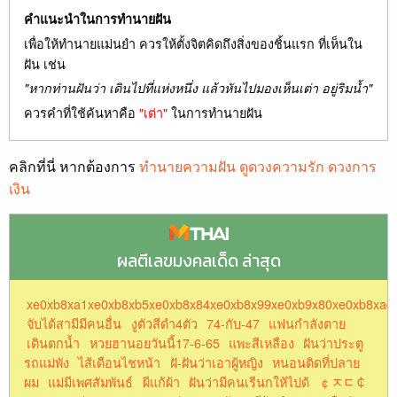
คำแนะนำในการทำนายฝัน
เพื่อให้ทำนายแม่นยำ ควรให้ตั้งจิตคิดถึงสิ่งของชิ้นแรก ที่เห็นใน
ฝัน เช่น
"หากท่านฝันว่า เดินไปที่แห่งหนึ่ง แล้วหันไปมองเห็นเต่า อยู่ริมน้ำ"
ควรคำที่ใช้ค้นหาคือ
"เต่า"
ในการทำนายฝัน
คลิกที่นี่ หากต้องการ
ทำนายความฝัน ดูดวงความรัก ดวงการ
เงิน
ผลตีเลขมงคลเด็ด ล่าสุด
xe0xb8xa1xe0xb8xb5xe0xb8x84xe0xb8x99xe0xb9x80xe0xb8xad
จับได้สามีมีคนอื่น
งูตัวสีดำ4ตัว
74-กับ-47
แฟนกำลังตาย
เดินตกน้ำ
หวยฮานอยวันนี้17-6-65
แพะสีเหลือง
ฝันว่าประตู
รถแม่พัง
ไส้เดือนไชหน้า
ฝั-ฝันว่าเอาผู้หญิง
หนอนติดที่ปลาย
ผม
แม่มีเพศสัมพันธ์
ผีแก้ผ้า
ฝันว่ามีคนเรีนกให้ไปด้
￠ﾸﾧ￠