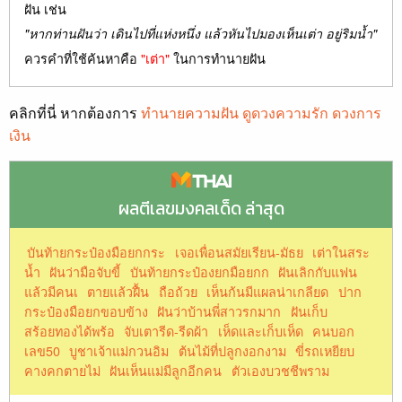
ฝัน เช่น
"หากท่านฝันว่า เดินไปที่แห่งหนึ่ง แล้วหันไปมองเห็นเต่า อยู่ริมน้ำ"
ควรคำที่ใช้ค้นหาคือ
"เต่า"
ในการทำนายฝัน
คลิกที่นี่ หากต้องการ
ทำนายความฝัน ดูดวงความรัก ดวงการ
เงิน
ผลตีเลขมงคลเด็ด ล่าสุด
บันท้ายกระป๋องมือยกกระ
เจอเพื่อนสมัยเรียน-มัธย
เต่าในสระ
น้ำ
ฝันว่ามือจับขี้
บันท้ายกระป๋องยกมือยกก
ฝันเลิกกับแฟน
แล้วมีคนเ
ตายแล้วฝื้น
ถือถ้วย
เห็นก้นมีแผลน่าเกลียด
ปาก
กระป๋องมือยกขอบข้าง
ฝันว่าบ้านพี่สาวรกมาก
ฝันเก็บ
สร้อยทองได้พร้อ
จับเตารีด-รีดผ้า
เห็ดและเก็บเห็ด
คนบอก
เลข50
บูชาเจ้าแม่กวนอิม
ต้นไม้ที่ปลูกงอกงาม
ขี่รถเหยียบ
คางคกตายไม่
ฝันเห็นแม่มีลูกอีกคน
ตัวเองบวชชีพราม