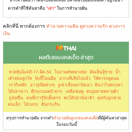
ควรคำที่ใช้ค้นหาคือ
"เต่า"
ในการทำนายฝัน
คลิกที่นี่ หากต้องการ
ทำนายความฝัน ดูดวงความรัก ดวงการ
เงิน
ผลตีเลขมงคลเด็ด ล่าสุด
หวยหุ้นนิเคอิ-17-มีค-54
ไปงานศพหลวงพ่อ
ฝันเห็นจู้ชาย
น้ำ
เต้าทองลูกให
จับขี้โดนมือ
อากงที่เสียไปแล้ว
ให้ทารกดูดนม
เรากีเดพัร
อาวุธมีดต่างๆ
งูเห่าเลื่อยมารัดเอว
ฝันว่าไปตกปลา
ได้ปลาขาว
ตุ๊กแกบนหน้าผาก
เหลือชมพู
ตบยุงตายหลายตัว
ถูข่มขื่น
คนที่เรารู้จักตั้งครร
ตกใด้ปลานิล1ตัว
คุยกับลูกชาย
คนเล็ก
ไม้วงกบ
ต้นกระถิน
สรุปการทำนายฝัน จากคำ
ทำนายฝันดูเลขมงคลเด็ด
ที่มีผู้ค้นหาล่าสุด
ในรอบวันนี้