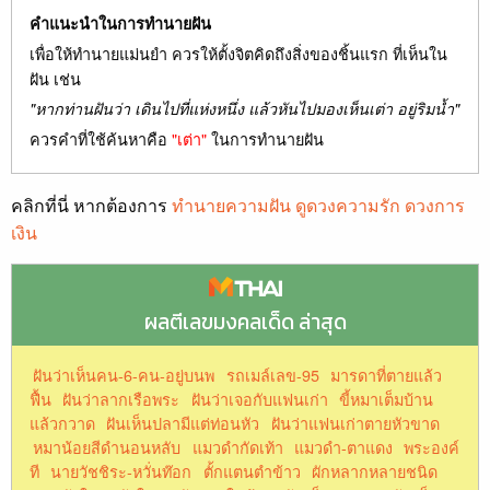
คำแนะนำในการทำนายฝัน
เพื่อให้ทำนายแม่นยำ ควรให้ตั้งจิตคิดถึงสิ่งของชิ้นแรก ที่เห็นใน
ฝัน เช่น
"หากท่านฝันว่า เดินไปที่แห่งหนึ่ง แล้วหันไปมองเห็นเต่า อยู่ริมน้ำ"
ควรคำที่ใช้ค้นหาคือ
"เต่า"
ในการทำนายฝัน
คลิกที่นี่ หากต้องการ
ทำนายความฝัน ดูดวงความรัก ดวงการ
เงิน
ผลตีเลขมงคลเด็ด ล่าสุด
ฝันว่าเห็นคน-6-คน-อยู่บนพ
รถเมล์เลข-95
มารดาที่ตายแล้ว
ฟื้น
ฝันว่าลากเรือพระ
ฝันว่าเจอกับแฟนเก่า
ขี้หมาเต็มบ้าน
แล้วกวาด
ฝันเห็นปลามีแต่ท่อนหัว
ฝันว่าแฟนเก่าตายหัวขาด
หมาน้อยสีดำนอนหลับ
แมวดำกัดเท้า
แมวดำ-ตาแดง
พระองค์
ที
นายวัชชิระ-หวั่นท๊อก
ตั้กแตนตำข้าว
ผักหลากหลายชนิด