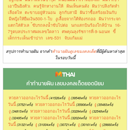
เอาปืนยิงตัวเ
คนรู้จักหางานให้
ฝันเห็นคนดัง
ฝันว่าปลิงกัดหำ
เลือดไห
ตะขาบอยู่หัวนอน
ลูกกับสามี
ฝันว่าซื้อสร้อยเงินกับ
มีหญิงให้ยืมเงิน500-1-ใบ
งูเลื้อยจากใต้ท้องรถออ
ฝันว่ากระจก
แตกใส่ตัวเล
้ขับรถลงน้ำขับไปต่อ
นกแสกบินร้องใกล้บ้าน
16-
7รูดบลประกาศผลเลขใดลาว
ศพคุณลุงรัชการที่-9-นอนท
ขี้
เด็กกระเด็นเข้าปาก
เลข-531
จับแก้มแม่
สรุปการทำนายฝัน จากคำ
ทำนายฝันดูเลขมงคลเด็ด
ที่มีผู้ค้นหาล่าสุด
ในรอบวันนี้
คำทำนายฝัน เลขมงคลเด็ดยอดนิยม
หวยลาวออกอะไรวันนี้
งู
หวยลาวออกอะไร
(41526ครั้ง)
(39548ครั้ง)
วันนี้
หวยลาวออกอะไรวันนี้
งู
(37521ครั้ง)
(35906ครั้ง)
(35483ครั้ง)
งู
หวยลาวออกอะไรวันนี้
งู
(34815ครั้ง)
(33294ครั้ง)
(32548ครั้ง)
งู
หวยลาวออกอะไรวันนี้
หวยลาวออกอะไร
(32495ครั้ง)
(32024ครั้ง)
วันนี้
งู
งู
งู
งู
(31321ครั้ง)
(31004ครั้ง)
(30721ครั้ง)
(30161ครั้ง)
(29660ครั้ง)