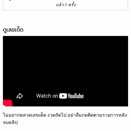
แล้ว 1 ครั้ง
ดูเลขเด็ด
ไม่อยากพลาดเลขเด็ด งวดถัดไป อย่าลืมกดติดตามรายการหลัง
จบคลิป