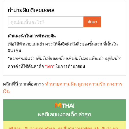
ทำนายฝัน ตีเลขมงคล
ค้นหา
คำแนะนำในการทำนายฝัน
เพื่อให้ทำนายแม่นยำ ควรให้ตั้งจิตคิดถึงสิ่งของชิ้นแรก ที่เห็นใน
ฝัน เช่น
"หากท่านฝันว่า เดินไปที่แห่งหนึ่ง แล้วหันไปมองเห็นเต่า อยู่ริมน้ำ"
ควรคำที่ใช้ค้นหาคือ
"เต่า"
ในการทำนายฝัน
คลิกที่นี่ หากต้องการ
ทำนายความฝัน ดูดวงความรัก ดวงการ
เงิน
ผลตีเลขมงคลเด็ด ล่าสุด
อฐิก้อน
ฝันว่าแหวนชำรุด
คนอื่นฝันว่าเราท้อง-แล้
ฝันว่าเขา