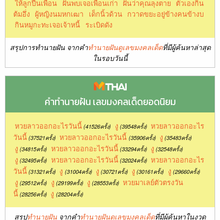
ให้ลูกปืนเพื่อน
ฝันพบเจอเพื่อนเก่า
ฝันว่าคุณลุงตาย
ตัวเองกิน
ต้มอึ่ง
ผู้หญิงนมหกเฒา
เด็กนิ้วด้วน
กวาดขยะอยู่ข้างคนข้างบ
กินหมูกะทะเจอเจ้าหนี้
ระเบิดดัง
สรุปการทำนายฝัน จากคำ
ทำนายฝันดูเลขมงคลเด็ด
ที่มีผู้ค้นหาล่าสุด
ในรอบวันนี้
คำทำนายฝัน เลขมงคลเด็ดยอดนิยม
หวยลาวออกอะไรวันนี้
งู
หวยลาวออกอะไร
(41526ครั้ง)
(39548ครั้ง)
วันนี้
หวยลาวออกอะไรวันนี้
งู
(37521ครั้ง)
(35906ครั้ง)
(35483ครั้ง)
งู
หวยลาวออกอะไรวันนี้
งู
(34815ครั้ง)
(33294ครั้ง)
(32548ครั้ง)
งู
หวยลาวออกอะไรวันนี้
หวยลาวออกอะไร
(32495ครั้ง)
(32024ครั้ง)
วันนี้
งู
งู
งู
งู
(31321ครั้ง)
(31004ครั้ง)
(30721ครั้ง)
(30161ครั้ง)
(29660ครั้ง)
งู
งู
งู
หวยมาเลย์ตัวตรงวัน
(29512ครั้ง)
(29199ครั้ง)
(28553ครั้ง)
นี้
งู
(28256ครั้ง)
(28204ครั้ง)
สรุป
ทำนายฝัน
จากคำ
ทำนายฝันดูเลขมงคลเด็ด
ที่มีผู้ค้นหาในงวด