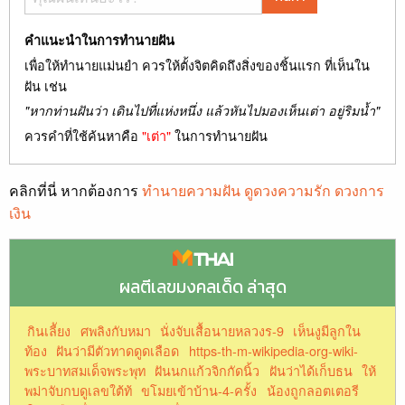
คำแนะนำในการทำนายฝัน
เพื่อให้ทำนายแม่นยำ ควรให้ตั้งจิตคิดถึงสิ่งของชิ้นแรก ที่เห็นใน
ฝัน เช่น
"หากท่านฝันว่า เดินไปที่แห่งหนึ่ง แล้วหันไปมองเห็นเต่า อยู่ริมน้ำ"
ควรคำที่ใช้ค้นหาคือ
"เต่า"
ในการทำนายฝัน
คลิกที่นี่ หากต้องการ
ทำนายความฝัน ดูดวงความรัก ดวงการ
เงิน
ผลตีเลขมงคลเด็ด ล่าสุด
กินเลีัยง
ศพลิงกับหมา
นั่งจับเสื้อนายหลวงร-9
เห็นงูมีลูกใน
ท้อง
ฝันว่ามีตัวทาดดูดเลือด
https-th-m-wikipedia-org-wiki-
พระบาทสมเด็จพระพุท
ฝันนกแก้วจิกกัดนิ้ว
ฝันว่าได้เก็บธน
ให้
พม่าจับกบดูเลขใต้ท้
ขโมยเข้าบ้าน-4-ครั้ง
น้องถูกลอตเตอรี