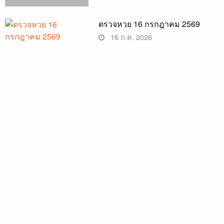
ตรวจหวย 16 กรกฎาคม 2569
16 ก.ค. 2026