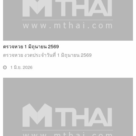
ตรวจหวย 1 มิถุนายน 2569
ตรวจหวย งวดประจำวันที่ 1 มิถุนายน 2569
1 มิ.ย. 2026