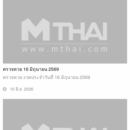
ตรวจหวย 16 มิถุนายน 2569
ตรวจหวย งวดประจำวันที่ 16 มิถุนายน 2569
16 มิ.ย. 2026