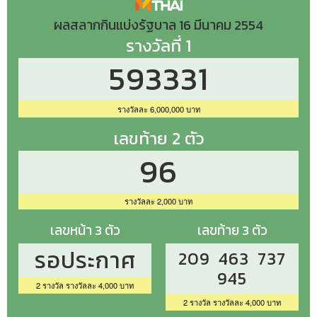
ผลสลากกินแบ่งรัฐบาล 16 มีนาคม 2554
รางวัลที่ 1
593331
รางวัลละ 6,000,000 บาท
เลขท้าย 2 ตัว
96
รางวัลละ 2,000 บาท
เลขหน้า 3 ตัว
เลขท้าย 3 ตัว
รอประกาศ
209 463 737
945
2 รางวัล รางวัลละ 4,000 บาท
2 รางวัล รางวัลละ 4,000 บาท