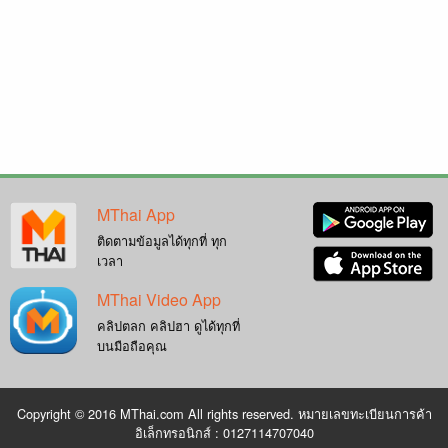
MThai App
ติดตามข้อมูลได้ทุกที่ ทุก
เวลา
MThai Video App
คลิปตลก คลิปฮา ดูได้ทุกที่
บนมือถือคุณ
Copyright © 2016 MThai.com All rights reserved. หมายเลขทะเบียนการค้า
อิเล็กทรอนิกส์ : 0127114707040