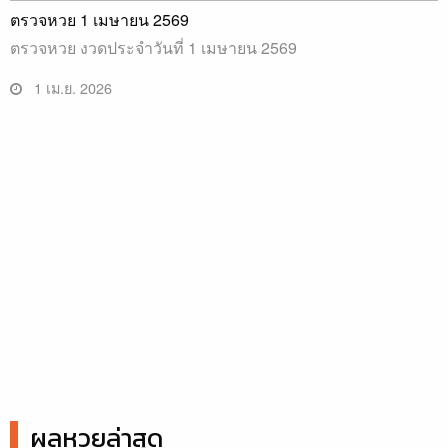
ตรวจหวย 1 เมษายน 2569
ตรวจหวย งวดประจำวันที่ 1 เมษายน 2569
1 เม.ย. 2026
ผลหวยล่าสุด