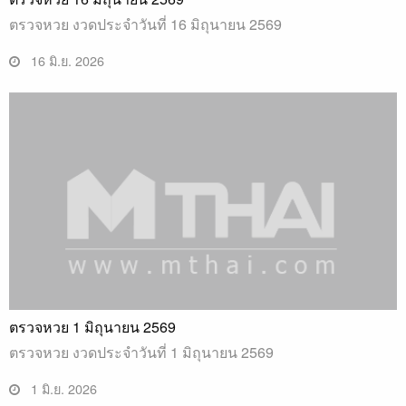
ตรวจหวย งวดประจำวันที่ 16 มิถุนายน 2569
16 มิ.ย. 2026
ตรวจหวย 1 มิถุนายน 2569
ตรวจหวย งวดประจำวันที่ 1 มิถุนายน 2569
1 มิ.ย. 2026