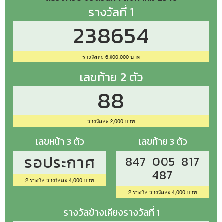
รางวัลที่ 1
238654
รางวัลละ 6,000,000 บาท
เลขท้าย 2 ตัว
88
รางวัลละ 2,000 บาท
เลขหน้า 3 ตัว
เลขท้าย 3 ตัว
รอประกาศ
847 005 817
487
2 รางวัล รางวัลละ 4,000 บาท
2 รางวัล รางวัลละ 4,000 บาท
รางวัลข้างเคียงรางวัลที่ 1