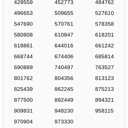
429559
452773
484762
496653
509655
527610
547690
570761
578358
580808
610847
618201
618861
644016
661242
668744
674406
685814
690889
740497
763527
801762
804356
813123
825439
862245
875213
877500
892449
894321
909831
948230
958115
970904
973330