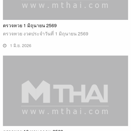
ตรวจหวย 1 มิถุนายน 2569
ตรวจหวย งวดประจำวันที่ 1 มิถุนายน 2569
1 มิ.ย. 2026