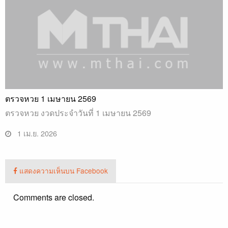
ตรวจหวย 1 เมษายน 2569
ตรวจหวย งวดประจำวันที่ 1 เมษายน 2569
1 เม.ย. 2026
แสดงความเห็นบน Facebook
Comments are closed.