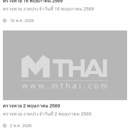
ตรวจหวย 16 พฤษภาคม 2569
ตรวจหวย งวดประจำวันที่ 16 พฤษภาคม 2569
16 พ.ค. 2026
ตรวจหวย 2 พฤษภาคม 2569
ตรวจหวย งวดประจำวันที่ 2 พฤษภาคม 2569
2 พ.ค. 2026