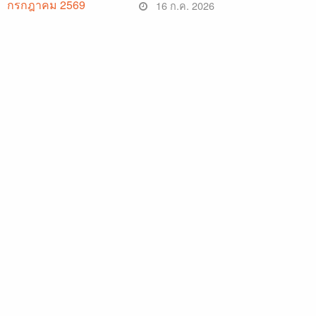
16 ก.ค. 2026