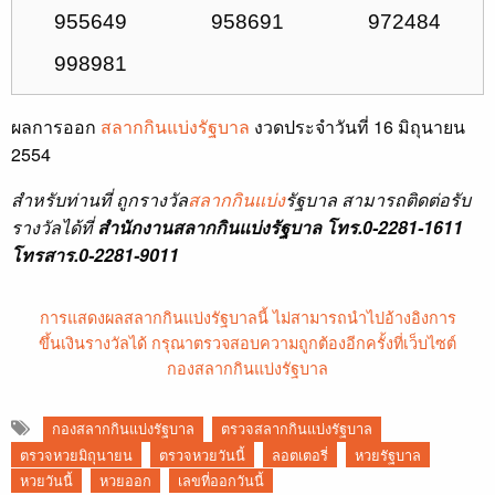
955649
958691
972484
998981
ผลการออก
สลากกินแบ่งรัฐบาล
งวดประจำวันที่ 16 มิถุนายน
2554
สำหรับท่านที่ ถูกรางวัล
สลากกินแบ่ง
รัฐบาล สามารถติดต่อรับ
รางวัลได้ที่
สำนักงานสลากกินแบ่งรัฐบาล โทร.0-2281-1611
โทรสาร.0-2281-9011
การแสดงผลสลากกินแบ่งรัฐบาลนี้ ไม่สามารถนำไปอ้างอิงการ
ขึ้นเงินรางวัลได้ กรุณาตรวจสอบความถูกต้องอีกครั้งที่เว็บไซต์
กองสลากกินแบ่งรัฐบาล
กองสลากกินแบ่งรัฐบาล
ตรวจสลากกินแบ่งรัฐบาล
ตรวจหวยมิถุนายน
ตรวจหวยวันนี้
ลอตเตอรี่
หวยรัฐบาล
หวยวันนี้
หวยออก
เลขที่ออกวันนี้