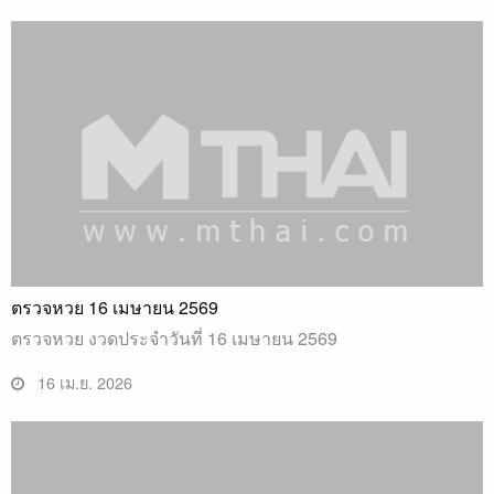
ตรวจหวย 16 เมษายน 2569
ตรวจหวย งวดประจำวันที่ 16 เมษายน 2569
16 เม.ย. 2026