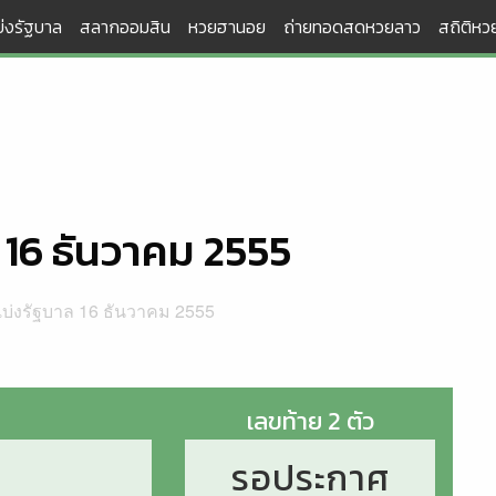
่งรัฐบาล
สลากออมสิน
หวยฮานอย
ถ่ายทอดสดหวยลาว
สถิติหวย
16 ธันวาคม 2555
บ่งรัฐบาล 16 ธันวาคม 2555
เลขท้าย 2 ตัว
รอประกาศ