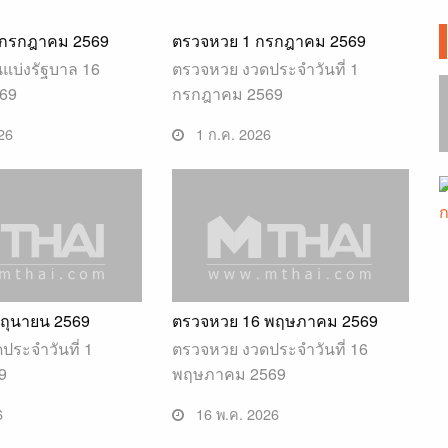
 กรกฎาคม 2569
ตรวจหวย 1 กรกฎาคม 2569
แบ่งรัฐบาล 16
ตรวจหวย งวดประจำวันที่ 1
69
กรกฎาคม 2569
26
1 ก.ค. 2026
ิถุนายน 2569
ตรวจหวย 16 พฤษภาคม 2569
ระจำวันที่ 1
ตรวจหวย งวดประจำวันที่ 16
9
พฤษภาคม 2569
6
16 พ.ค. 2026