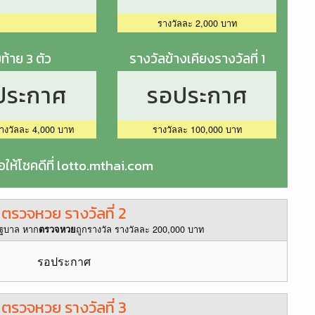
รางวัลละ 2,000 บาท
ท้าย 3 ตัว
รางวัลข้างเคียงรางวัลที่ 1
ประกาศ
รอประกาศ
รางวัลละ 4,000 บาท
รางวัลละ 100,000 บาท
ห้โชคดีที่ lotto.mthai.com
ตรวจหวย รางวัลที่ 2
ัฐบาล หาก
ถูกรางวัล รางวัลละ 200,000 บาท
ตรวจหวย
รอประกาศ
ตรวจหวย รางวัลที่ 3