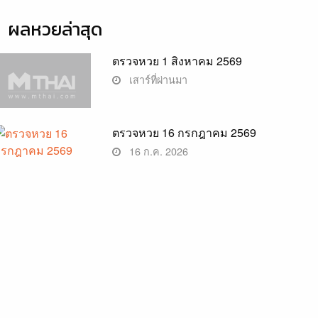
ผลหวยล่าสุด
ตรวจหวย 1 สิงหาคม 2569
เสาร์ที่ผ่านมา
ตรวจหวย 16 กรกฎาคม 2569
16 ก.ค. 2026