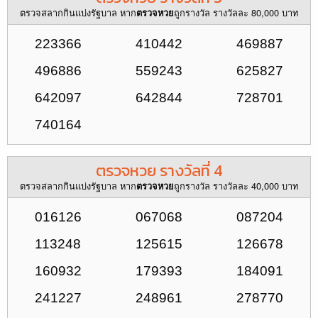
ตรวจสลากกินแบ่งรัฐบาล หาก
ถูกรางวัล รางวัลละ 80,000 บาท
ตรวจหวย
223366
410442
469887
496886
559243
625827
642097
642844
728701
740164
ตรวจหวย รางวัลที่ 4
ตรวจสลากกินแบ่งรัฐบาล หาก
ถูกรางวัล รางวัลละ 40,000 บาท
ตรวจหวย
016126
067068
087204
113248
125615
126678
160932
179393
184091
241227
248961
278770