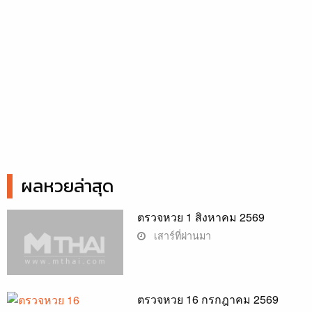
ผลหวยล่าสุด
ตรวจหวย 1 สิงหาคม 2569
เสาร์ที่ผ่านมา
ตรวจหวย 16 กรกฎาคม 2569