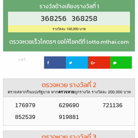
รางวัลข้างเคียงรางวัลที่ 1
368256 368258
รางวัลละ 100,000 บาท
ตรวจหวยเร็วโคตรๆ ขอให้โชคดีที่ lotto.mthai.com
แชร์
ตรวจหวย รางวัลที่ 2
ตรวจสลากกินแบ่งรัฐบาล หาก
ถูกรางวัล รางวัลละ 200,000 บาท
ตรวจหวย
176979
629690
721136
852539
919881
ตรวจหวย รางวัลที่ 3