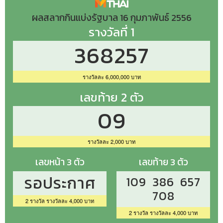
ผลสลากกินแบ่งรัฐบาล 16 กุมภาพันธ์ 2556
รางวัลที่ 1
368257
รางวัลละ 6,000,000 บาท
เลขท้าย 2 ตัว
09
รางวัลละ 2,000 บาท
เลขหน้า 3 ตัว
เลขท้าย 3 ตัว
รอประกาศ
109 386 657
708
2 รางวัล รางวัลละ 4,000 บาท
2 รางวัล รางวัลละ 4,000 บาท