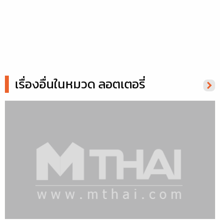
เรื่องอื่นในหมวด ลอตเตอรี่