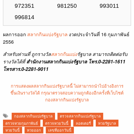
972351
981250
993011
996814
ผลการออก
สลากกินแบ่งรัฐบาล
งวดประจำวันที่ 16 กุมภาพันธ์
2556
สำหรับท่านที่ ถูกรางวัล
สลากกินแบ่ง
รัฐบาล สามารถติดต่อรับ
รางวัลได้ที่
สำนักงานสลากกินแบ่งรัฐบาล โทร.0-2281-1611
โทรสาร.0-2281-9011
การแสดงผลสลากกินแบ่งรัฐบาลนี้ ไม่สามารถนำไปอ้างอิงการ
ขึ้นเงินรางวัลได้ กรุณาตรวจสอบความถูกต้องอีกครั้งที่เว็บไซต์
กองสลากกินแบ่งรัฐบาล
กองสลากกินแบ่งรัฐบาล
ตรวจสลากกินแบ่งรัฐบาล
ตรวจหวยกุมภาพันธ์
ตรวจหวยวันนี้
ลอตเตอรี่
หวยรัฐบาล
หวยวันนี้
หวยออก
เลขที่ออกวันนี้