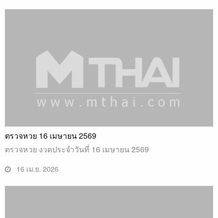
ตรวจหวย 16 เมษายน 2569
ตรวจหวย งวดประจำวันที่ 16 เมษายน 2569
16 เม.ย. 2026