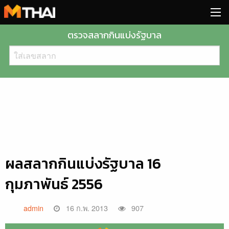
Skip
to
content
ตรวจสลากกินแบ่งรัฐบาล
ผลสลากกินแบ่งรัฐบาล 16
กุมภาพันธ์ 2556
admin
16 ก.พ. 2013
907