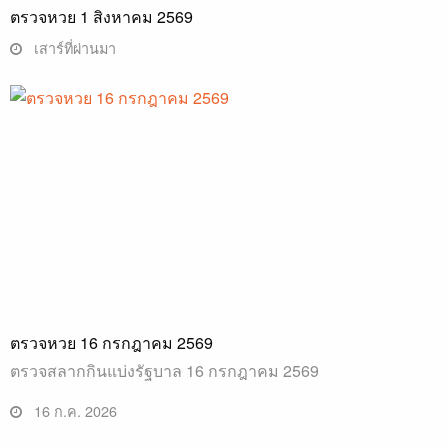
ตรวจหวย 1 สิงหาคม 2569
เสาร์ที่ผ่านมา
ตรวจหวย 16 กรกฎาคม 2569
ตรวจสลากกินแบ่งรัฐบาล 16 กรกฎาคม 2569
16 ก.ค. 2026