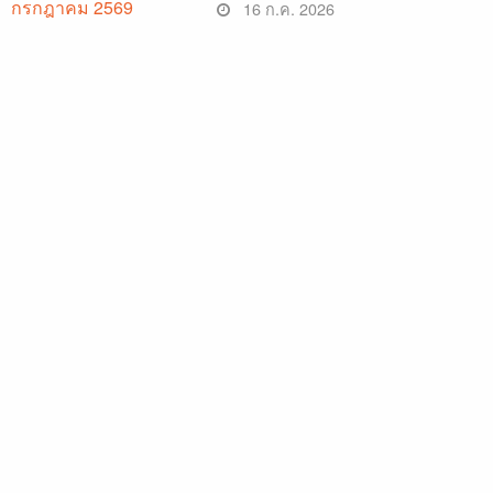
16 ก.ค. 2026