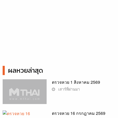
ผลหวยล่าสุด
ตรวจหวย 1 สิงหาคม 2569
เสาร์ที่ผ่านมา
ตรวจหวย 16 กรกฎาคม 2569