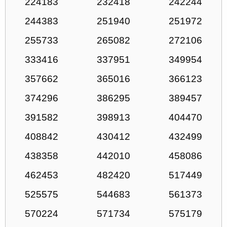
224183
232418
242244
244383
251940
251972
255733
265082
272106
333416
337951
349954
357662
365016
366123
374296
386295
389457
391582
398913
404470
408842
430412
432499
438358
442010
458086
462453
482420
517449
525575
544683
561373
570224
571734
575179