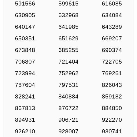
591566
599615
616085
630905
632968
634084
640147
641985
643289
650351
651629
669207
673848
685255
690374
706807
721404
722705
723994
752962
769261
787604
797531
826043
828241
840884
859182
867813
876722
884850
894931
906721
922270
926210
928007
930741