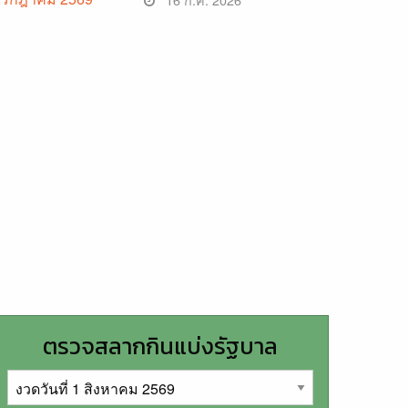
ตรวจสลากกินแบ่งรัฐบาล