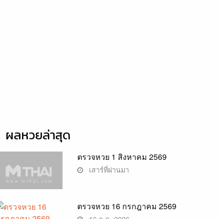
ผลหวยล่าสุด
ตรวจหวย 1 สิงหาคม 2569
เสาร์ที่ผ่านมา
ตรวจหวย 16 กรกฎาคม 2569
16 ก.ค. 2026