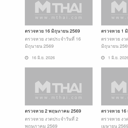
ตรวจหวย 16 มิถุนายน 2569
ตรวจหวย 1 ม
ตรวจหวย งวดประจำวันที่ 16
ตรวจหวย งวดป
มิถุนายน 2569
มิถุนายน 256
16 มิ.ย. 2026
1 มิ.ย. 202
ตรวจหวย 2 พฤษภาคม 2569
ตรวจหวย 16 
ตรวจหวย งวดประจำวันที่ 2
ตรวจหวย งวดป
พฤษภาคม 2569
เมษายน 256