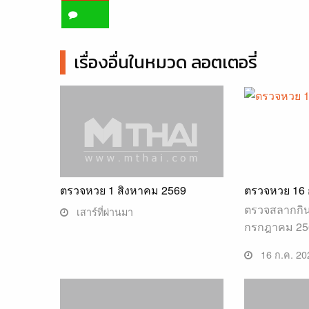
เรื่องอื่นในหมวด ลอตเตอรี่
ตรวจหวย 1 สิงหาคม 2569
ตรวจหวย 16
ตรวจสลากกิน
เสาร์ที่ผ่านมา
กรกฎาคม 25
16 ก.ค. 20