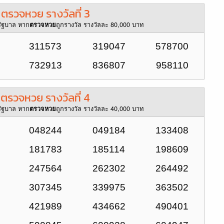
ตรวจหวย รางวัลที่ 3
ัฐบาล หาก
ถูกรางวัล รางวัลละ 80,000 บาท
ตรวจหวย
311573
319047
578700
732913
836807
958110
ตรวจหวย รางวัลที่ 4
ัฐบาล หาก
ถูกรางวัล รางวัลละ 40,000 บาท
ตรวจหวย
048244
049184
133408
181783
185114
198609
247564
262302
264492
307345
339975
363502
421989
434662
490401