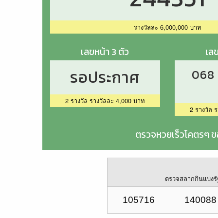
รางวัลละ 6,000,000 บาท
เลขหน้า 3 ตัว
เลข
รอประกาศ
068
2 รางวัล รางวัลละ 4,000 บาท
2 รางวัล 
ตรวจหวยเร็วโคตรๆ ขอใ
ตรวจสลากกินแบ่งร
105716
140088