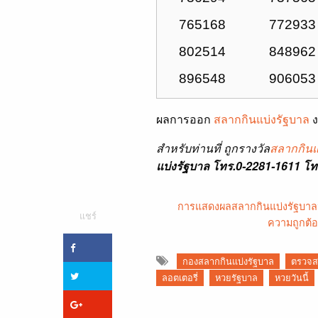
765168
772933
802514
848962
896548
906053
ผลการออก
สลากกินแบ่งรัฐบาล
ง
สำหรับท่านที่ ถูกรางวัล
สลากกินแ
แบ่งรัฐบาล โทร.0-2281-1611 โ
การแสดงผลสลากกินแบ่งรัฐบาลนี
แชร์
ความถูกต้อง
กองสลากกินแบ่งรัฐบาล
ตรวจส
ลอตเตอรี่
หวยรัฐบาล
หวยวันนี้