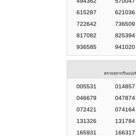
494362
570047
615287
621036
722642
736509
817082
825394
936585
941020
ตรวจสลากกินแบ่งร
005531
014857
046679
047874
072421
074164
131326
131784
165931
166317