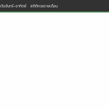
วันจันทร์-อาทิตย์
สถิติหวยรายเดือน