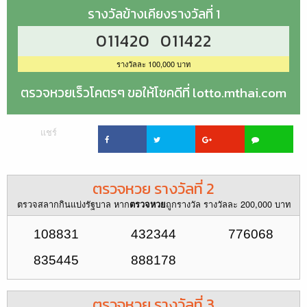
รางวัลข้างเคียงรางวัลที่ 1
011420 011422
รางวัลละ 100,000 บาท
ตรวจหวยเร็วโคตรๆ ขอให้โชคดีที่ lotto.mthai.com
แชร์
ตรวจหวย รางวัลที่ 2
ตรวจสลากกินแบ่งรัฐบาล หาก
ถูกรางวัล รางวัลละ 200,000 บาท
ตรวจหวย
108831
432344
776068
835445
888178
ตรวจหวย รางวัลที่ 3