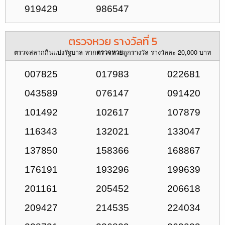
919429
986547
ตรวจหวย รางวัลที่ 5
ตรวจสลากกินแบ่งรัฐบาล หาก
ถูกรางวัล รางวัลละ 20,000 บาท
ตรวจหวย
007825
017983
022681
043589
076147
091420
101492
102617
107879
116343
132021
133047
137850
158366
168867
176191
193296
199639
201161
205452
206618
209427
214535
224034