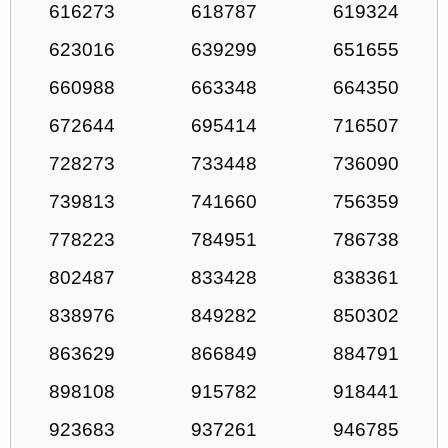
616273
618787
619324
623016
639299
651655
660988
663348
664350
672644
695414
716507
728273
733448
736090
739813
741660
756359
778223
784951
786738
802487
833428
838361
838976
849282
850302
863629
866849
884791
898108
915782
918441
923683
937261
946785