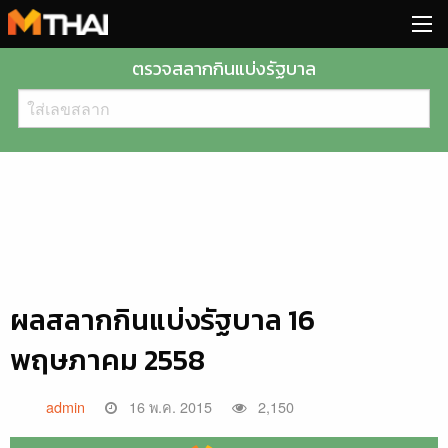
Skip
to
content
ตรวจสลากกินแบ่งรัฐบาล
ผลสลากกินแบ่งรัฐบาล 16
พฤษภาคม 2558
admin
16 พ.ค. 2015
2,150