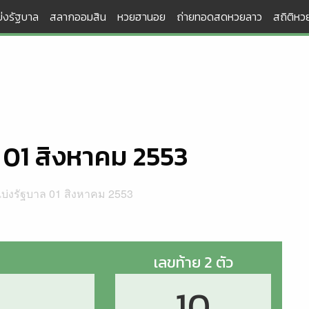
่งรัฐบาล
สลากออมสิน
หวยฮานอย
ถ่ายทอดสดหวยลาว
สถิติหวย
 01 สิงหาคม 2553
บ่งรัฐบาล 01 สิงหาคม 2553
เลขท้าย 2 ตัว
10