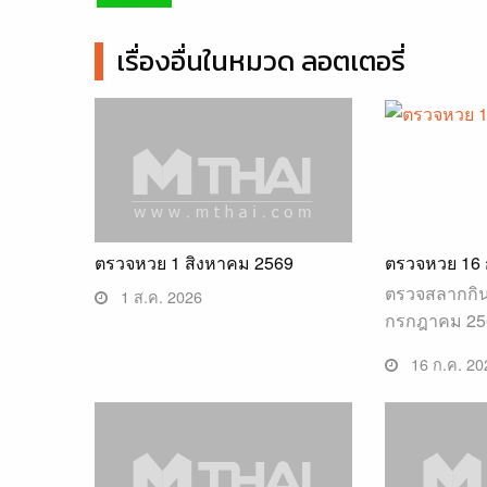
เรื่องอื่นในหมวด ลอตเตอรี่
ตรวจหวย 1 สิงหาคม 2569
ตรวจหวย 16
ตรวจสลากกิน
1 ส.ค. 2026
กรกฎาคม 25
16 ก.ค. 20