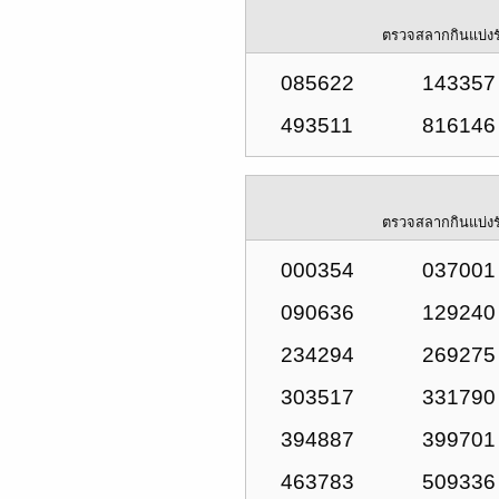
ตรวจสลากกินแบ่งร
085622
143357
493511
816146
ตรวจสลากกินแบ่งร
000354
037001
090636
129240
234294
269275
303517
331790
394887
399701
463783
509336