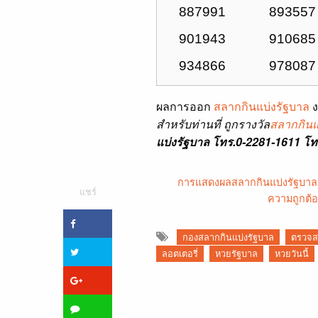
887991
893557
901943
910685
934866
978087
ผลการออก
สลากกินแบ่งรัฐบาล
ง
สำหรับท่านที่ ถูกรางวัล
สลากกินแ
แบ่งรัฐบาล โทร.0-2281-1611 โ
การแสดงผลสลากกินแบ่งรัฐบาลนี
แชร์
ความถูกต้อง
กองสลากกินแบ่งรัฐบาล
ตรวจส
ลอตเตอรี่
หวยรัฐบาล
หวยวันนี้