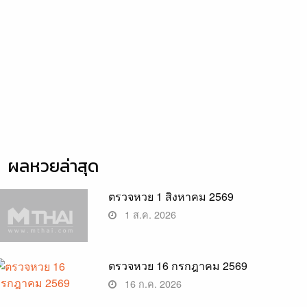
ผลหวยล่าสุด
ตรวจหวย 1 สิงหาคม 2569
1 ส.ค. 2026
ตรวจหวย 16 กรกฎาคม 2569
16 ก.ค. 2026