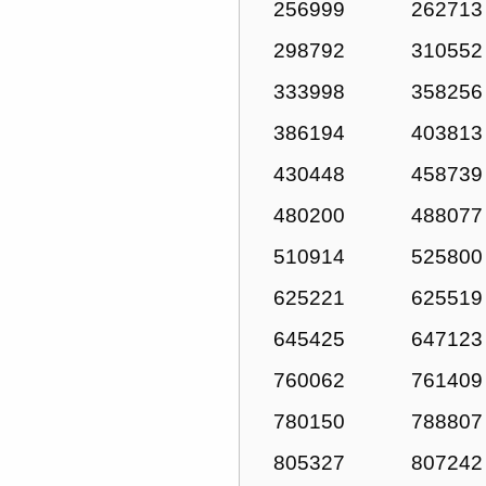
256999
262713
298792
310552
333998
358256
386194
403813
430448
458739
480200
488077
510914
525800
625221
625519
645425
647123
760062
761409
780150
788807
805327
807242