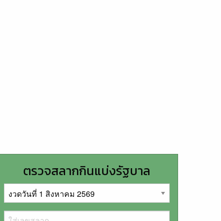
ตรวจสลากกินแบ่งรัฐบาล