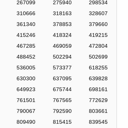
267099
275940
298534
310666
318163
328607
361340
378853
379660
415246
418324
419215
467285
469059
472804
488452
502294
502699
536005
573377
618255
630300
637095
639828
649923
675744
698161
761501
767565
772629
790067
792590
803661
809490
815415
839545