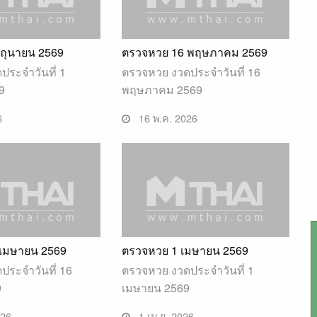
ิถุนายน 2569
ตรวจหวย 16 พฤษภาคม 2569
ระจำวันที่ 1
ตรวจหวย งวดประจำวันที่ 16
9
พฤษภาคม 2569
6
16 พ.ค. 2026
เมษายน 2569
ตรวจหวย 1 เมษายน 2569
ระจำวันที่ 16
ตรวจหวย งวดประจำวันที่ 1
9
เมษายน 2569
026
1 เม.ย. 2026