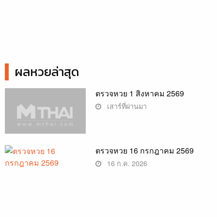
ผลหวยล่าสุด
ตรวจหวย 1 สิงหาคม 2569
เสาร์ที่ผ่านมา
ตรวจหวย 16 กรกฎาคม 2569
16 ก.ค. 2026