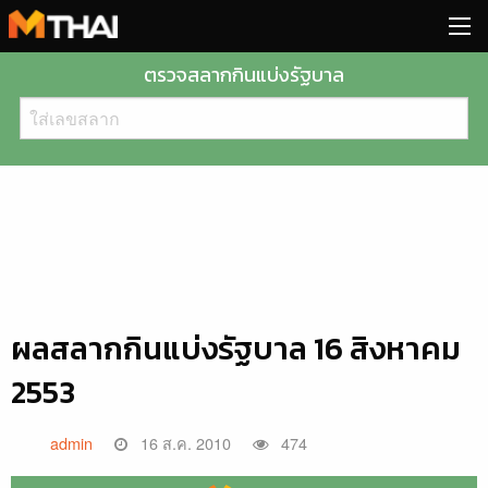
Skip
to
content
ตรวจสลากกินแบ่งรัฐบาล
ผลสลากกินแบ่งรัฐบาล 16 สิงหาคม
2553
admin
16 ส.ค. 2010
474