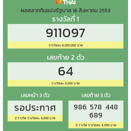
ผลสลากกินแบ่งรัฐบาล 16 สิงหาคม 2553
รางวัลที่ 1
911097
รางวัลละ 6,000,000 บาท
เลขท้าย 2 ตัว
64
รางวัลละ 2,000 บาท
เลขหน้า 3 ตัว
เลขท้าย 3 ตัว
รอประกาศ
986 578 448
689
2 รางวัล รางวัลละ 4,000 บาท
2 รางวัล รางวัลละ 4,000 บาท