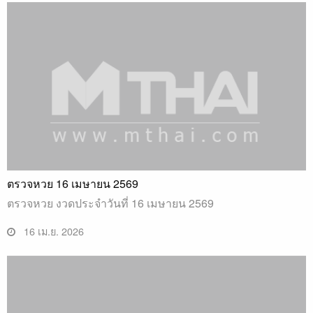
ตรวจหวย 16 เมษายน 2569
ตรวจหวย งวดประจำวันที่ 16 เมษายน 2569
16 เม.ย. 2026