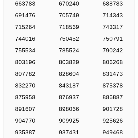
663783
670240
688783
691476
705749
714343
715264
718569
743317
744016
750452
750791
755534
785524
790242
803196
803829
806268
807782
828604
831473
832270
843187
875378
875958
876937
886887
891607
898066
901728
904770
909925
925626
935387
937431
949468