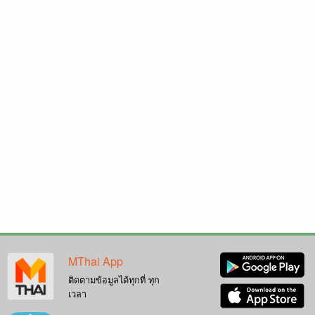
MThai App
ติดตามข้อมูลได้ทุกที่ ทุก
เวลา