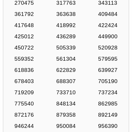
270475
317763
343113
361792
363638
409484
417648
418992
422424
425012
436289
449900
450722
505339
520928
559352
561304
579595
618836
622829
639927
678403
688307
705190
719209
733710
737234
775540
848134
862985
872176
879358
892149
946244
950084
956390