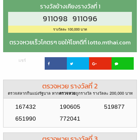
รางวัลข้างเคียงรางวัลที่ 1
911098 911096
รางวัลละ 100,000 บาท
ตรวจหวยเร็วโคตรๆ ขอให้โชคดีที่ lotto.mthai.com
แชร์
ตรวจหวย รางวัลที่ 2
ตรวจสลากกินแบ่งรัฐบาล หาก
ถูกรางวัล รางวัลละ 200,000 บาท
ตรวจหวย
167432
190605
519877
651990
772041
ตรวจหวย รางวัลที่ 3