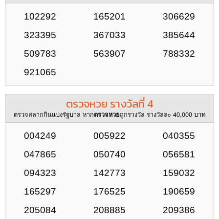
102292
165201
306629
323395
367033
385644
509783
563907
788332
921065
ตรวจหวย รางวัลที่ 4
ตรวจสลากกินแบ่งรัฐบาล หาก
ถูกรางวัล รางวัลละ 40,000 บาท
ตรวจหวย
004249
005922
040355
047865
050740
056581
094323
142773
159032
165297
176525
190659
205084
208885
209386