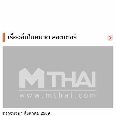
เรื่องอื่นในหมวด ลอตเตอรี่
ตรวจหวย 1 สิงหาคม 2569