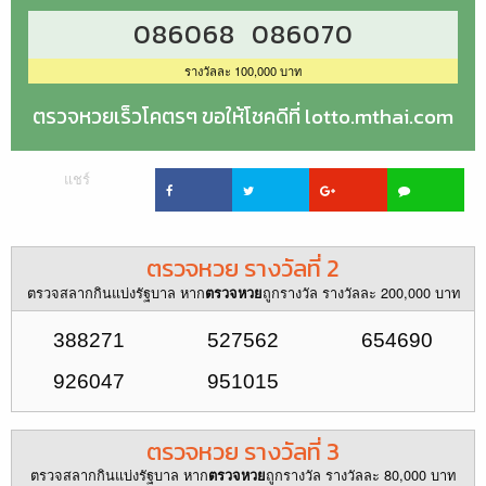
086068 086070
รางวัลละ 100,000 บาท
ตรวจหวยเร็วโคตรๆ ขอให้โชคดีที่ lotto.mthai.com
แชร์
ตรวจหวย รางวัลที่ 2
ตรวจสลากกินแบ่งรัฐบาล หาก
ถูกรางวัล รางวัลละ 200,000 บาท
ตรวจหวย
388271
527562
654690
926047
951015
ตรวจหวย รางวัลที่ 3
ตรวจสลากกินแบ่งรัฐบาล หาก
ถูกรางวัล รางวัลละ 80,000 บาท
ตรวจหวย