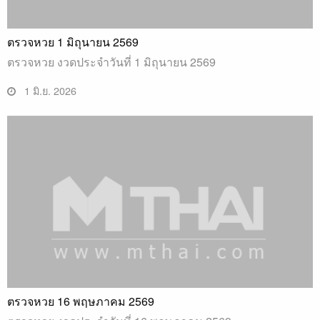
ตรวจหวย 1 มิถุนายน 2569
ตรวจหวย งวดประจำวันที่ 1 มิถุนายน 2569
1 มิ.ย. 2026
ตรวจหวย 16 พฤษภาคม 2569